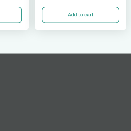
Add to cart
Cerrar ventana emergente
ation.
n scan
efits