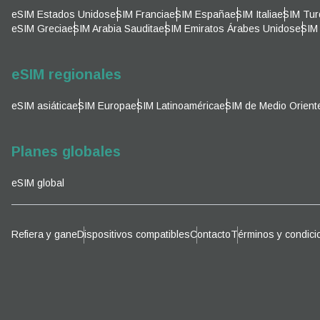
Corre
eSIM Estados Unidos
eSIM Francia
eSIM España
eSIM Italia
eSIM Tur
Sel
eSIM Grecia
eSIM Arabia Saudita
eSIM Emiratos Árabes Unidos
eSIM 
Sel
Busca
eSIM regionales
eSIM asiática
eSIM Europa
eSIM Latinoamérica
eSIM de Medio Orient
KRW 
Planes globales
E
eSIM global
TWD 
D
Refiera y gane
Dispositivos compatibles
Contacto
Términos y condici
EUR 
ية
PHP 