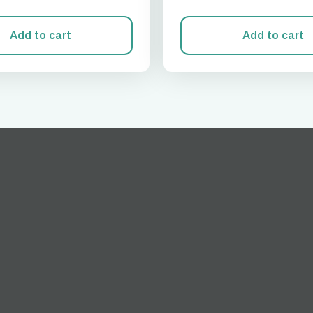
Add to cart
Add to cart
Iniciar sesión o registrarse
do I get my eSim?
Continúa con tu cuenta o crea una en segundos.
 your eSIM, start by checking if your device supports eSIM
logy. Then, contact your mobile carrier to request an eSIM activ
ill provide you with a QR code or activation details that you ca
er in your device settings. Once activated, you can enjoy the ben
M without needing a physical SIM card!
o continúa con tu correo electrónico