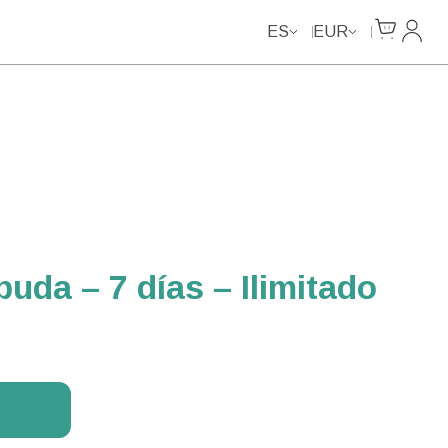
Unlimited Data
Unlimited Data
Unlimited Data
Unlimited Data
Cart
Mi Cu
ES
EUR
uda – 7 días – Ilimitado