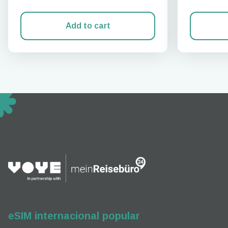
Add to cart
How 
To get
techno
They w
or ent
of eSI
eSIM internacional popular