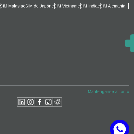
SIM Malasia
eSIM de Japón
eSIM Vietnam
eSIM India
eSIM Alemania
Cerrar ventana emergente
Cerrar ventana emergente
Manténganse al tanto