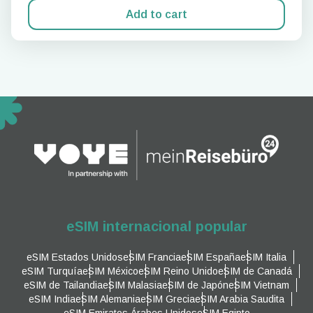
Add to cart
eSIM internacional popular
eSIM Estados Unidos
eSIM Francia
eSIM España
eSIM Italia
eSIM Turquía
eSIM México
eSIM Reino Unido
eSIM de Canadá
eSIM de Tailandia
eSIM Malasia
eSIM de Japón
eSIM Vietnam
eSIM India
eSIM Alemania
eSIM Grecia
eSIM Arabia Saudita
eSIM Emiratos Árabes Unidos
eSIM Egipto