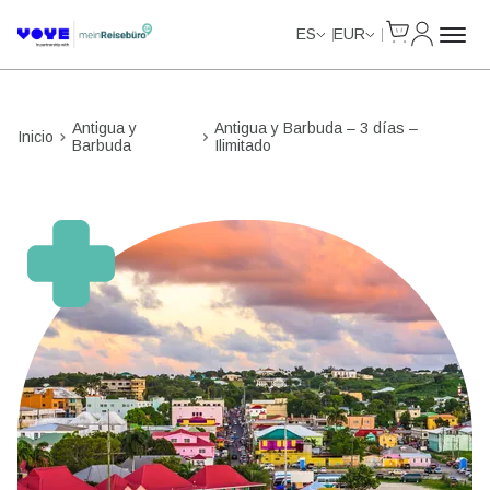
Cart
Mi Cuent
Unlimited Data
Unlimited Data
Unlimited Data
Unlimited Data
ES
EUR
Antigua y
Antigua y Barbuda – 3 días –
Inicio
Barbuda
Ilimitado