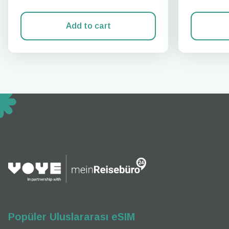
Add to cart
How 
To get
techno
They w
or ent
of eSI
Popüler Uluslararası eSIM