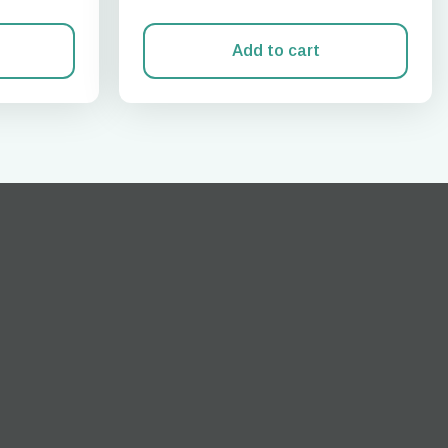
Add to cart
Açılır Pencereyi Kapat
ation.
n scan
efits