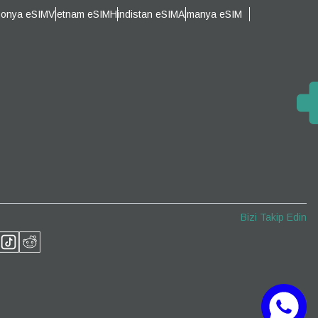
ponya eSIM
Vietnam eSIM
Hindistan eSIM
Almanya eSIM
Açılır Pencereyi Kapat
Açılır Pencereyi Kapat
Bizi Takip Edin