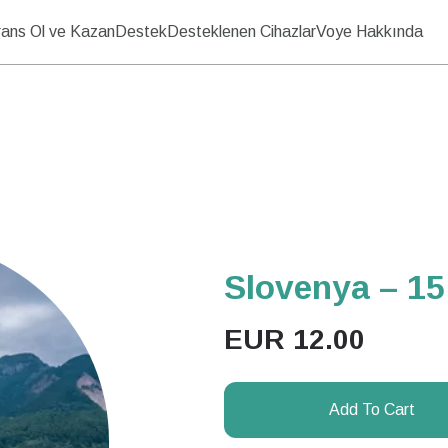
ans Ol ve Kazan
Destek
Desteklenen Cihazlar
Voye Hakkında
Slovenya – 1
EUR
12.00
Add To Cart