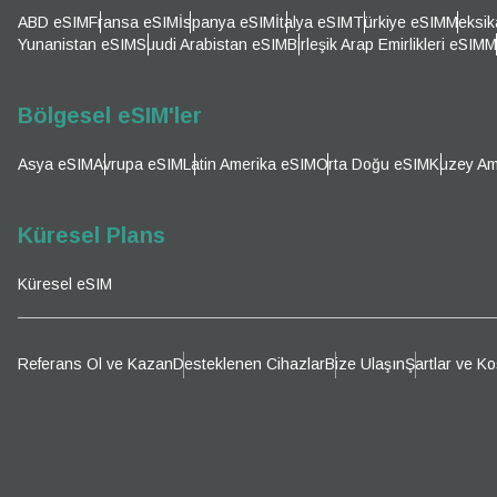
E-po
ABD eSIM
Fransa eSIM
İspanya eSIM
İtalya eSIM
Türkiye eSIM
Meksik
Par
Yunanistan eSIM
Suudi Arabistan eSIM
Birleşik Arap Emirlikleri eSIM
M
Dil 
Para B
Bölgesel eSIM'ler
Asya eSIM
Avrupa eSIM
Latin Amerika eSIM
Orta Doğu eSIM
Kuzey Am
KRW 
Küresel Plans
E
Küresel eSIM
TWD 
D
Referans Ol ve Kazan
Desteklenen Cihazlar
Bize Ulaşın
Şartlar ve Ko
EUR 
ية
PHP 