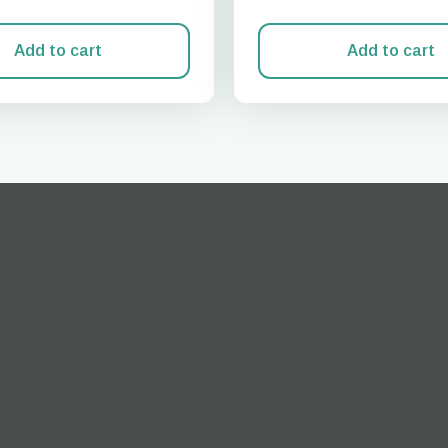
Add to cart
Add to cart
Giriş Yap veya Kayıt Ol
do I get my eSim?
Hesabınıza devam edin veya saniyeler içinde bir hesap oluşturun.
 your eSIM, start by checking if your device supports eSIM
logy. Then, contact your mobile carrier to request an eSIM activ
ill provide you with a QR code or activation details that you ca
er in your device settings. Once activated, you can enjoy the ben
M without needing a physical SIM card!
veya e-posta ile devam et