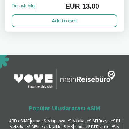
EUR
13.00
Detaylı bilgi
Add to cart
Popüler Uluslararası eSIM
ABD eSIM
Fransa eSIM
İspanya eSIM
İtalya eSIM
Türkiye eSIM
Meksika eSIM
Birleşik Krallık eSIM
Kanada eSIM
Tayland eSIM