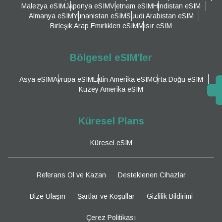
Malezya eSIM
Japonya eSIM
Vietnam eSIM
Hindistan eSIM
Almanya eSIM
Yunanistan eSIM
Suudi Arabistan eSIM
Birleşik Arap Emirlikleri eSIM
Mısır eSIM
Bölgesel eSIM'ler
Asya eSIM
Avrupa eSIM
Latin Amerika eSIM
Orta Doğu eSIM
Kuzey Amerika eSIM
Küresel Plans
Küresel eSIM
Referans Ol ve Kazan
Desteklenen Cihazlar
Bize Ulaşın
Şartlar ve Koşullar
Gizlilik Bildirimi
Çerez Politikası