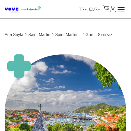
Cart
Hesabım
Unlimited Data
Unlimited Data
Unlimited Data
Unlimited Data
TR
EUR
Ana Sayfa
Saint Martin
Saint Martin – 7 Gün – Sınırsız