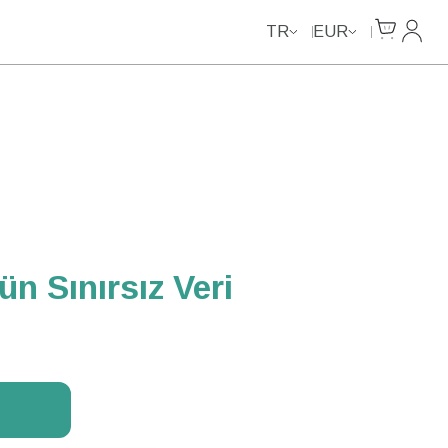
Unlimited Data
Cart
Hesab
TR
EUR
n Sınırsız Veri