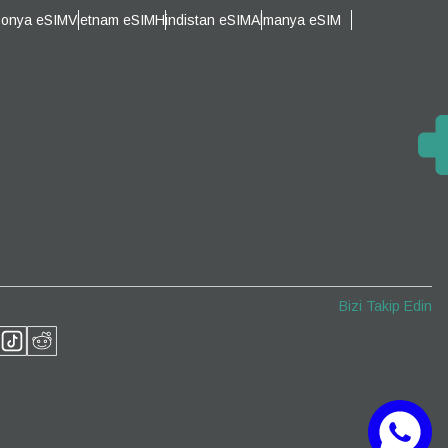
ponya eSIM
Vietnam eSIM
Hindistan eSIM
Almanya eSIM
Açılır Pencereyi Kapat
Açılır Pencereyi Kapat
Bizi Takip Edin