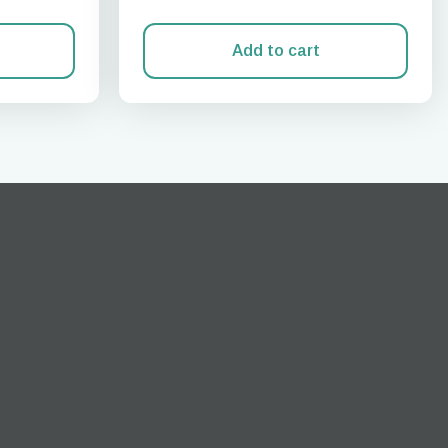
Add to cart
Açılır Pencereyi Kapat
ation.
n scan
efits