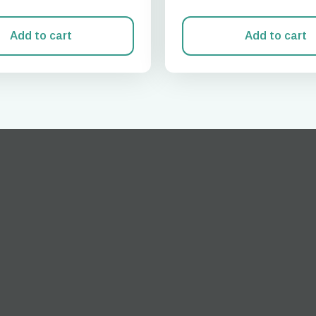
Add to cart
Add to cart
Giriş Yap veya Kayıt Ol
do I get my eSim?
Hesabınıza devam edin veya saniyeler içinde bir hesap oluşturun.
 your eSIM, start by checking if your device supports eSIM
logy. Then, contact your mobile carrier to request an eSIM activ
ill provide you with a QR code or activation details that you ca
er in your device settings. Once activated, you can enjoy the ben
M without needing a physical SIM card!
veya e-posta ile devam et