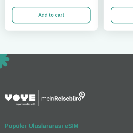
Add to cart
How 
To get
techno
They w
or ent
of eSI
Popüler Uluslararası eSIM