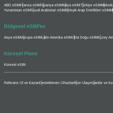
E-po
ABD eSIM
Fransa eSIM
İspanya eSIM
İtalya eSIM
Türkiye eSIM
Meksik
Par
Yunanistan eSIM
Suudi Arabistan eSIM
Birleşik Arap Emirlikleri eSIM
M
Dil 
Para B
Bölgesel eSIM'ler
Asya eSIM
Avrupa eSIM
Latin Amerika eSIM
Orta Doğu eSIM
Kuzey Am
KRW 
Küresel Plans
E
Küresel eSIM
TWD 
D
Referans Ol ve Kazan
Desteklenen Cihazlar
Bize Ulaşın
Şartlar ve Ko
EUR 
ية
PHP 