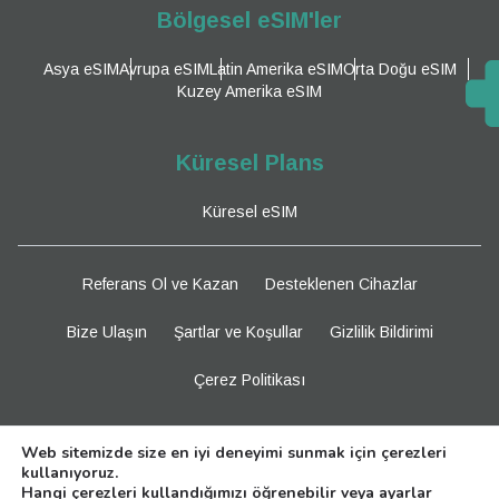
Bölgesel eSIM'ler
Asya eSIM
Avrupa eSIM
Latin Amerika eSIM
Orta Doğu eSIM
Kuzey Amerika eSIM
Küresel Plans
Küresel eSIM
Referans Ol ve Kazan
Desteklenen Cihazlar
Bize Ulaşın
Şartlar ve Koşullar
Gizlilik Bildirimi
Çerez Politikası
Bizi Takip Edin
Web sitemizde size en iyi deneyimi sunmak için çerezleri
kullanıyoruz.
Hangi çerezleri kullandığımızı öğrenebilir veya
ayarlar