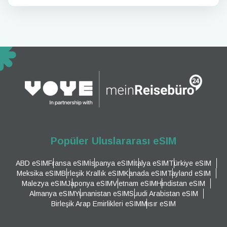
Popüler Uluslararası eSIM
ABD eSIM
Fransa eSIM
İspanya eSIM
İtalya eSIM
Türkiye eSIM
Meksika eSIM
Birleşik Krallık eSIM
Kanada eSIM
Tayland eSIM
Malezya eSIM
Japonya eSIM
Vietnam eSIM
Hindistan eSIM
Almanya eSIM
Yunanistan eSIM
Suudi Arabistan eSIM
Birleşik Arap Emirlikleri eSIM
Mısır eSIM