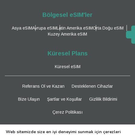
Bölgesel eSIM'ler
Asya eSIM
Avrupa eSIM
Latin Amerika eSIM
Orta Doğu eSIM
Kuzey Amerika eSIM
Küresel Plans
Küresel eSIM
Referans Ol ve Kazan
Desteklenen Cihazlar
Bize Ulaşın
Şartlar ve Koşullar
Gizlilik Bildirimi
Çerez Politikası
Bizi Takip Edin
Web sitemizde size en iyi deneyimi sunmak için çerezleri