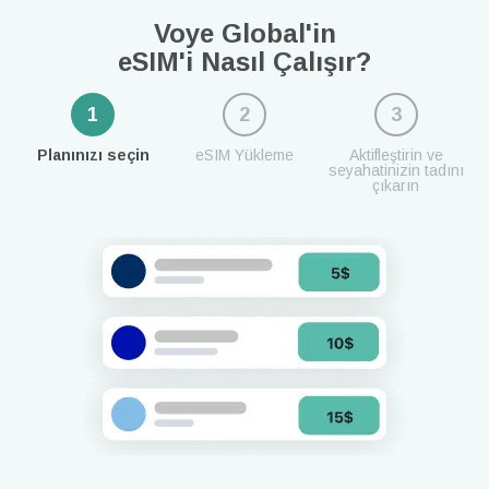
Voye Global'in
eSIM'i Nasıl Çalışır?
1
2
3
Planınızı seçin
eSIM Yükleme
Aktifleştirin ve
seyahatinizin tadını
çıkarın