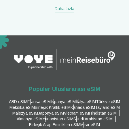
Daha fazla
Popüler Uluslararası eSIM
ABD eSIM
Fransa eSIM
İspanya eSIM
İtalya eSIM
Türkiye eSIM
Meksika eSIM
Birleşik Krallık eSIM
Kanada eSIM
Tayland eSIM
Malezya eSIM
Japonya eSIM
Vietnam eSIM
Hindistan eSIM
Almanya eSIM
Yunanistan eSIM
Suudi Arabistan eSIM
Birleşik Arap Emirlikleri eSIM
Mısır eSIM