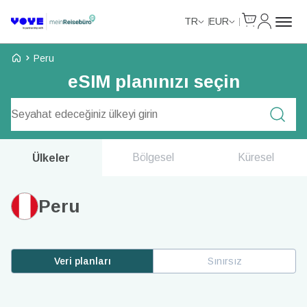
Cart
Hesabım
TR
EUR
Voye Homepage
Peru
eSIM planınızı seçin
Plan Ara
Bölgesel
Küresel
Ülkeler
Peru
Veri planları
Sınırsız