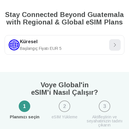
Stay Connected Beyond Guatemala
with Regional & Global eSIM Plans
Küresel
Başlangıç Fiyatı
EUR
5
Voye Global'in
eSIM'i Nasıl Çalışır?
1
2
3
Planınızı seçin
eSIM Yükleme
Aktifleştirin ve
seyahatinizin tadını
çıkarın