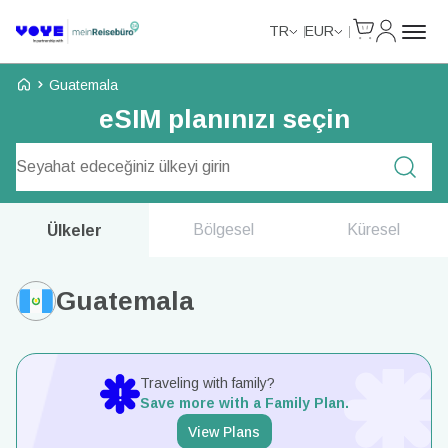
Cart
Hesabım
TR
EUR
Voye Homepage
Guatemala
eSIM planınızı seçin
Plan Ara
Bölgesel
Küresel
Ülkeler
Guatemala
Traveling with family?
Save more with a Family Plan.
View Plans