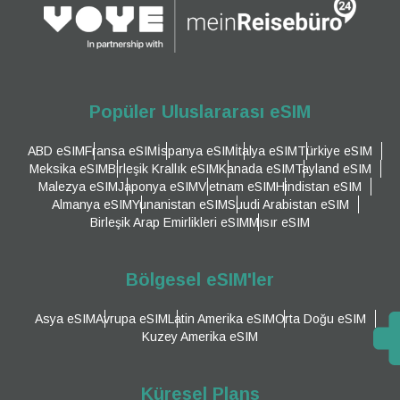
Popüler Uluslararası eSIM
ABD eSIM
Fransa eSIM
İspanya eSIM
İtalya eSIM
Türkiye eSIM
Meksika eSIM
Birleşik Krallık eSIM
Kanada eSIM
Tayland eSIM
Malezya eSIM
Japonya eSIM
Vietnam eSIM
Hindistan eSIM
Almanya eSIM
Yunanistan eSIM
Suudi Arabistan eSIM
Birleşik Arap Emirlikleri eSIM
Mısır eSIM
Bölgesel eSIM'ler
Asya eSIM
Avrupa eSIM
Latin Amerika eSIM
Orta Doğu eSIM
Kuzey Amerika eSIM
Küresel Plans