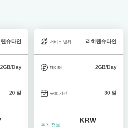
히텐슈타인
리히텐슈타인
서비스 범위
2GB/Day
2GB/Day
데이터
20 일
30 일
유효 기간
W
KRW
추가 정보