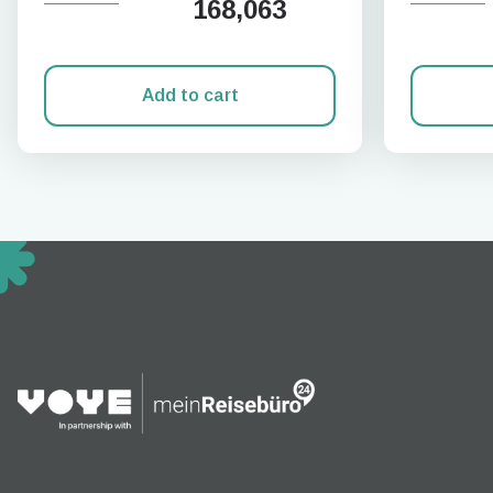
168,063
Add to cart
How 
To get
techno
They w
or ent
of eSI