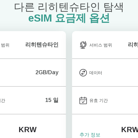
다른 리히텐슈타인 탐색
eSIM 요금제 옵션
리히텐슈타인
리
 범위
서비스 범위
2GB/Day
데이터
15 일
기간
유효 기간
KRW
KR
추가 정보