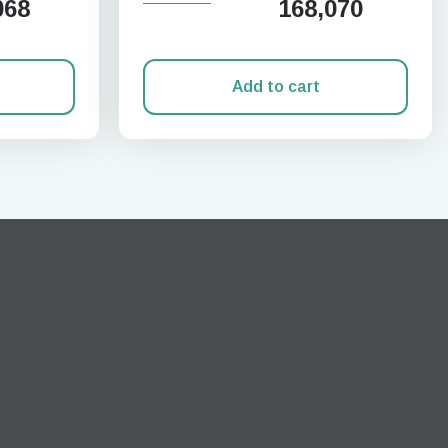
068
168,070
Add to cart
팝업 닫기
ation.
n scan
efits