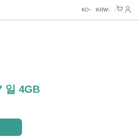
Unlimited Data
Unlimited Data
Unlimited Data
Unlimited Data
Cart
내 계
KO
KRW
 일 4GB