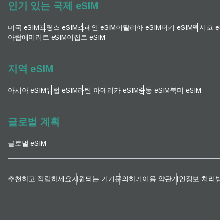
인기 있는 국제 eSIM
이메
통화
미국 eSIM
프랑스 eSIM
스페인 eSIM
이탈리아 eSIM
터키 eSIM
멕시코 e
아랍에미리트 eSIM
이집트 eSIM
언어
통화 
지역 eSIM
아시아 eSIM
유럽 ​​eSIM
라틴 아메리카 eSIM
중동 eSIM
북미 eSIM
KRW
글로벌 계획
E
TWD
글로벌 eSIM
D
EUR
추천하고 적립하세요
지원되는 기기
문의하기
이용 약관
개인정보 처리
ية
PHP