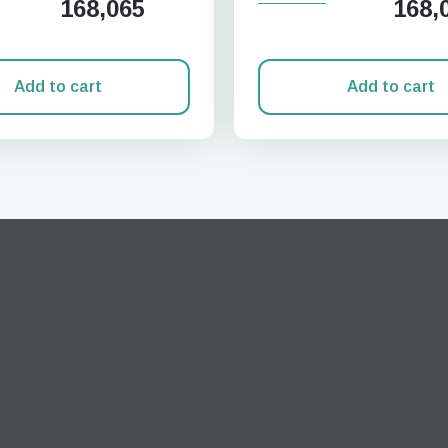
168,065
168,
Add to cart
Add to cart
로그인 또는 회원가입
do I get my eSim?
계정을 계속 이용하거나 몇 초 만에 새로 만드세요.
 your eSIM, start by checking if your device supports eSIM
logy. Then, contact your mobile carrier to request an eSIM activ
ill provide you with a QR code or activation details that you ca
er in your device settings. Once activated, you can enjoy the ben
M without needing a physical SIM card!
또는 이메일로 계속하기