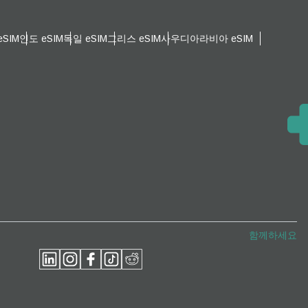
SIM
인도 eSIM
독일 eSIM
그리스 eSIM
사우디아라비아 eSIM
팝업 닫기
팝업 닫기
함께하세요