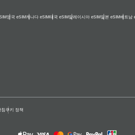
일
 선택:
SIM
영국 eSIM
캐나다 eSIM
태국 eSIM
말레이시아 eSIM
일본 eSIM
베트남 e
OTP 전송
 선택:
검색
 - 한국 원화
SGD - 싱가포르 달러
nglish
Español
 - 신타이비
JPY - 일본 엔화
eutsch
Français
 - 유로
THB - 태국 밧
방침
쿠키 정책
עברית
العرب
 - 필리핀 페소
IDR - 인도네시아 루피아