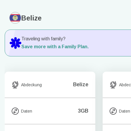
Belize
Traveling with family?
Save more with a Family Plan.
Belize
Abdeckung
Abdec
3GB
Daten
Daten