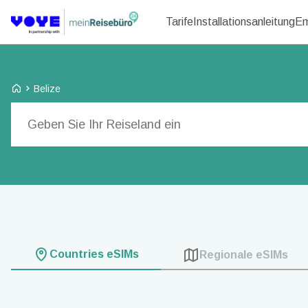
Tarife
Installationsanleitung
Em
Voye Homepage
Belize
Tarife durchsuchen
Countries eSIMs
Regionale eSIMs