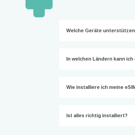
Welche Geräte unterstützen
In welchen Ländern kann ich
How 
Fahre
Wie installiere ich meine eS
To get
techno
They w
or ent
Ist alles richtig installiert?
of eSI
E-Mai