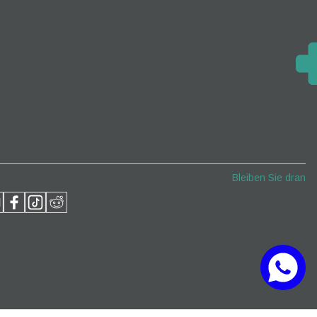
llar
Bleiben Sie dran