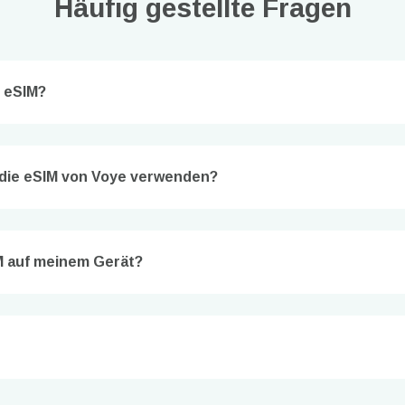
Häufig gestellte Fragen
 eSIM?
 die eSIM von Voye verwenden?
Anmelden oder registrieren
do I get my eSim?
n Sie mit Ihrem Konto fort oder erstellen Sie in Sekundenschnelle ein 
IM auf meinem Gerät?
 your eSIM, start by checking if your device supports eSIM
logy. Then, contact your mobile carrier to request an eSIM activ
ill provide you with a QR code or activation details that you ca
er in your device settings. Once activated, you can enjoy the ben
M without needing a physical SIM card!
oder mit E-Mail fortfahren
l