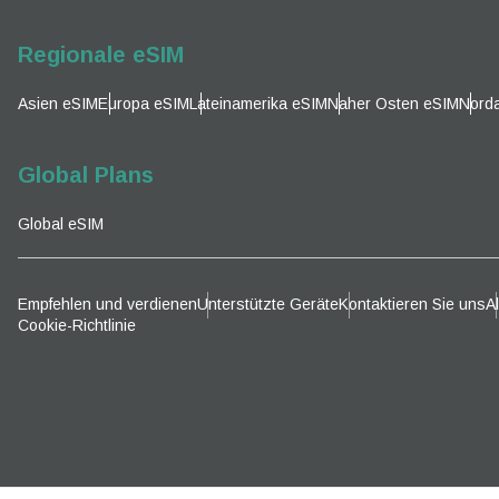
AUD 
Regionale eSIM
P
GBP 
Asien eSIM
Europa eSIM
Lateinamerika eSIM
Naher Osten eSIM
Nord
T
ILS 
Global Plans
Global eSIM
NZD 
Empfehlen und verdienen
Unterstützte Geräte
Kontaktieren Sie uns
A
Cookie-Richtlinie