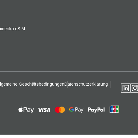
- Australischer Dollar
CAD - Kanadischer Dollar
olski
Português
- Pfund Sterling
AED - VAE-Dirham
amerika eSIM
ürkçe
简体中文
- Israelischer Schekel
CHF - Schweizer Franken
繁體中文
- Neuseeland-Dollar
USD - Vereinigte Staaten (US) Do
llgemeine Geschäftsbedingungen
Datenschutzerklärung