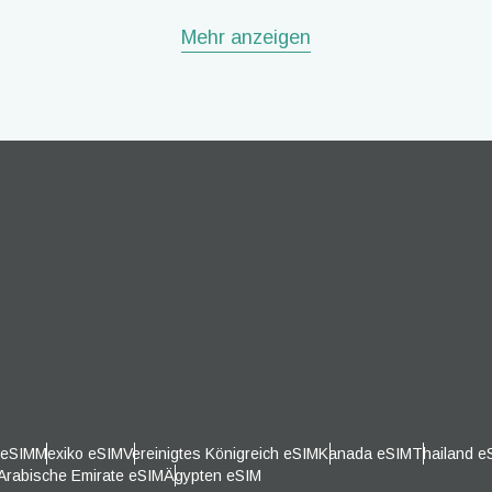
rung auswählen:
Mehr anzeigen
OTP Senden
ache auswählen:
ng suchen
- Südkoreanischer Won
SGD - Singapur-Dollar
nglish
Español
- Neuer Taiwan-Dollar
JPY - Japanischer Yen
eutsch
Français
- Euro
THB - Thailändischer Baht
עברית
العرب
- Philippinischer Peso
IDR - Indonesische Rupiah
 eSIM
Mexiko eSIM
Vereinigtes Königreich eSIM
Kanada eSIM
Thailand e
日本語
한국어
 Arabische Emirate eSIM
Ägypten eSIM