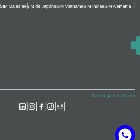
SIM Malasia
eSIM de Japón
eSIM Vietnam
eSIM India
eSIM Alemania
Cerrar ventana emergente
Cerrar ventana emergente
Manténganse al tanto