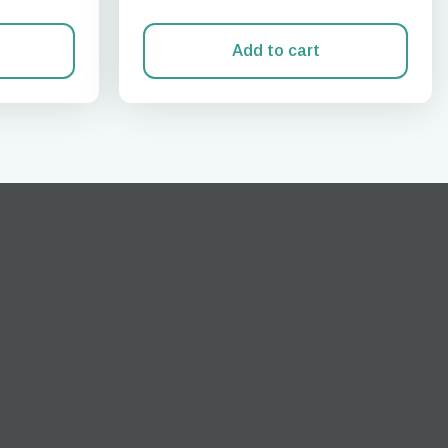
Add to cart
Cerrar ventana emergente
ation.
n scan
efits