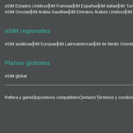
Corre
eSIM Estados Unidos
eSIM Francia
eSIM España
eSIM Italia
eSIM Tur
Sel
eSIM Grecia
eSIM Arabia Saudita
eSIM Emiratos Árabes Unidos
eSIM 
Sel
Busca
eSIM regionales
eSIM asiática
eSIM Europa
eSIM Latinoamérica
eSIM de Medio Orient
KRW 
Planes globales
E
eSIM global
TWD 
D
Refiera y gane
Dispositivos compatibles
Contacto
Términos y condici
EUR 
ية
PHP 