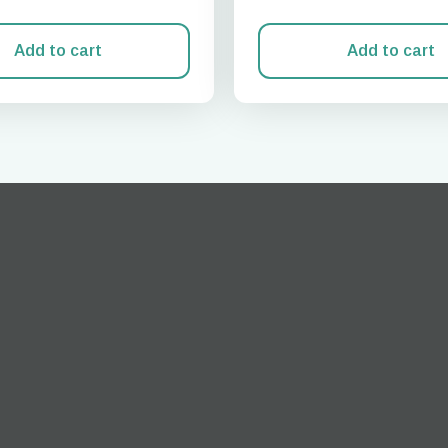
Add to cart
Add to cart
Iniciar sesión o registrarse
do I get my eSim?
Continúa con tu cuenta o crea una en segundos.
 your eSIM, start by checking if your device supports eSIM
logy. Then, contact your mobile carrier to request an eSIM activ
ill provide you with a QR code or activation details that you ca
er in your device settings. Once activated, you can enjoy the ben
M without needing a physical SIM card!
o continúa con tu correo electrónico