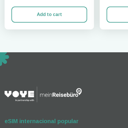
Add to cart
How 
To get
techno
They w
or ent
of eSI
eSIM internacional popular