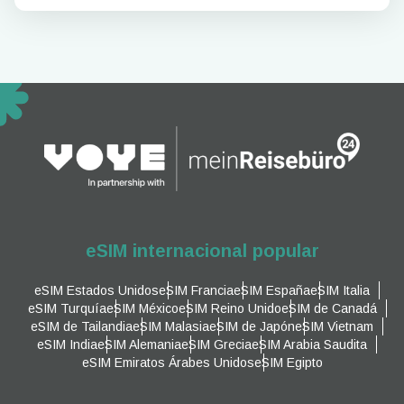
eSIM internacional popular
eSIM Estados Unidos
eSIM Francia
eSIM España
eSIM Italia
eSIM Turquía
eSIM México
eSIM Reino Unido
eSIM de Canadá
eSIM de Tailandia
eSIM Malasia
eSIM de Japón
eSIM Vietnam
eSIM India
eSIM Alemania
eSIM Grecia
eSIM Arabia Saudita
eSIM Emiratos Árabes Unidos
eSIM Egipto