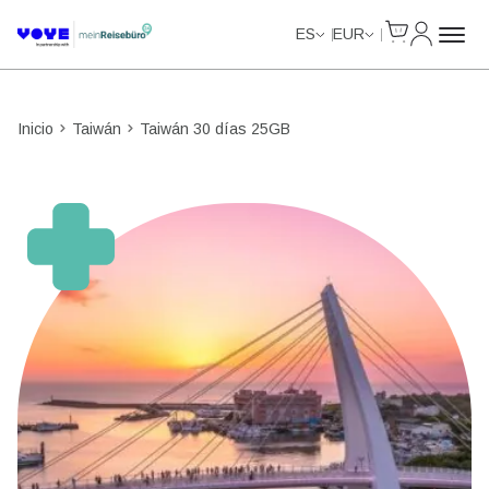
Cart
Mi Cuent
Unlimited Data
Unlimited Data
Unlimited Data
Unlimited Data
ES
EUR
Inicio
Taiwán
Taiwán 30 días 25GB