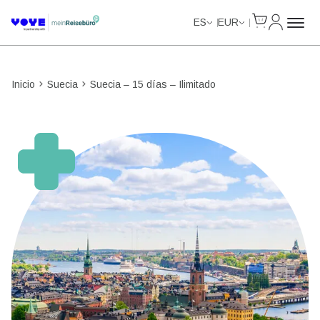
Cart
Mi Cuent
Unlimited Data
Unlimited Data
Unlimited Data
Unlimited Data
ES
EUR
Inicio
Suecia
Suecia – 15 días – Ilimitado