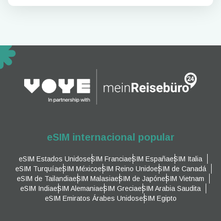
eSIM internacional popular
eSIM Estados Unidos
eSIM Francia
eSIM España
eSIM Italia
eSIM Turquía
eSIM México
eSIM Reino Unido
eSIM de Canadá
eSIM de Tailandia
eSIM Malasia
eSIM de Japón
eSIM Vietnam
eSIM India
eSIM Alemania
eSIM Grecia
eSIM Arabia Saudita
eSIM Emiratos Árabes Unidos
eSIM Egipto