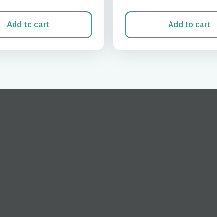
Add to cart
Add to cart
Iniciar sesión o registrarse
do I get my eSim?
Continúa con tu cuenta o crea una en segundos.
 your eSIM, start by checking if your device supports eSIM
logy. Then, contact your mobile carrier to request an eSIM activ
ill provide you with a QR code or activation details that you ca
er in your device settings. Once activated, you can enjoy the ben
M without needing a physical SIM card!
o continúa con tu correo electrónico