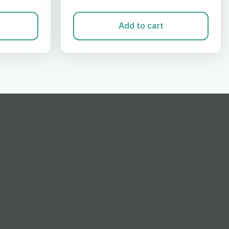
Add to cart
Cerrar ventana emergente
ation.
n scan
efits