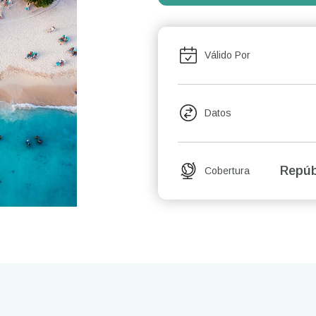
Válido Por
Datos
Repúb
Cobertura