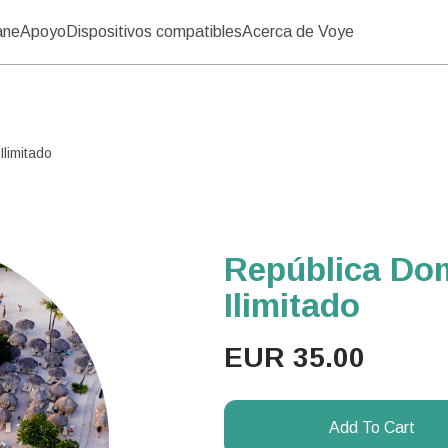
ane
Apoyo
Dispositivos compatibles
Acerca de Voye
limitado
República Dom
Ilimitado
EUR
35.00
Add To Cart