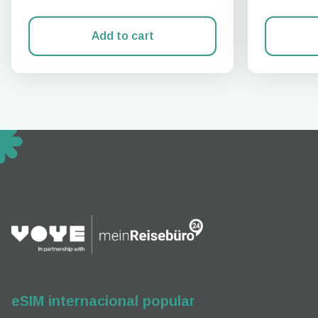
Add to cart
How 
To get
techno
They w
or ent
of eSI
eSIM internacional popular