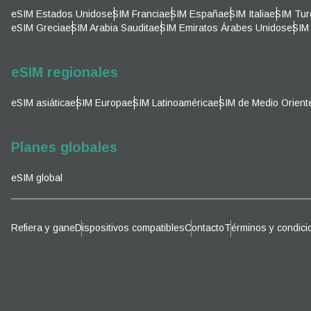
Corre
eSIM Estados Unidos
eSIM Francia
eSIM España
eSIM Italia
eSIM Tur
Sel
eSIM Grecia
eSIM Arabia Saudita
eSIM Emiratos Árabes Unidos
eSIM 
Sel
Busca
eSIM regionales
eSIM asiática
eSIM Europa
eSIM Latinoamérica
eSIM de Medio Orient
KRW 
Planes globales
E
eSIM global
TWD 
D
Refiera y gane
Dispositivos compatibles
Contacto
Términos y condici
EUR 
ية
PHP 