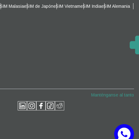
SIM Malasia
eSIM de Japón
eSIM Vietnam
eSIM India
eSIM Alemania
Cerrar ventana emergente
Cerrar ventana emergente
Manténganse al tanto