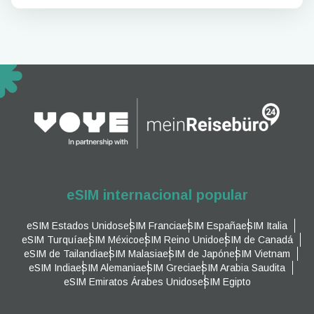
eSIM internacional popular
eSIM Estados Unidos
eSIM Francia
eSIM España
eSIM Italia
eSIM Turquía
eSIM México
eSIM Reino Unido
eSIM de Canadá
eSIM de Tailandia
eSIM Malasia
eSIM de Japón
eSIM Vietnam
eSIM India
eSIM Alemania
eSIM Grecia
eSIM Arabia Saudita
eSIM Emiratos Árabes Unidos
eSIM Egipto