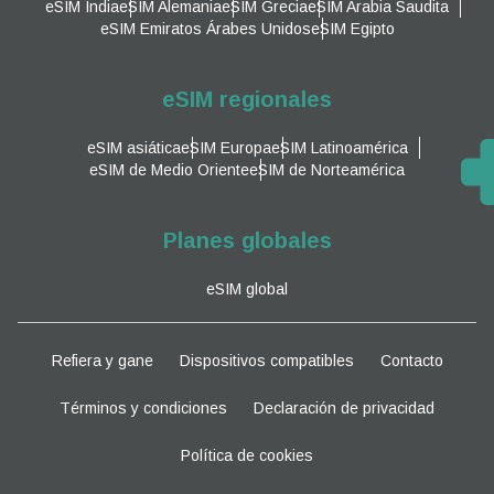
eSIM India
eSIM Alemania
eSIM Grecia
eSIM Arabia Saudita
eSIM Emiratos Árabes Unidos
eSIM Egipto
eSIM regionales
eSIM asiática
eSIM Europa
eSIM Latinoamérica
eSIM de Medio Oriente
eSIM de Norteamérica
Planes globales
eSIM global
Refiera y gane
Dispositivos compatibles
Contacto
Términos y condiciones
Declaración de privacidad
Política de cookies