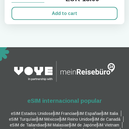
Add to cart
eSIM internacional popular
eSIM Estados Unidos
eSIM Francia
eSIM España
eSIM Italia
eSIM Turquía
eSIM México
eSIM Reino Unido
eSIM de Canadá
eSIM de Tailandia
eSIM Malasia
eSIM de Japón
eSIM Vietnam