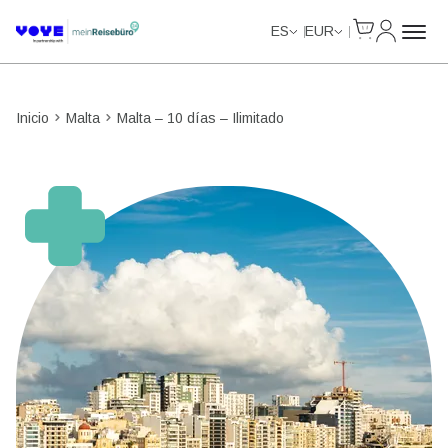
Cart
Mi Cuent
Unlimited Data
Unlimited Data
Unlimited Data
Unlimited Data
ES
EUR
Inicio
Malta
Malta – 10 días – Ilimitado