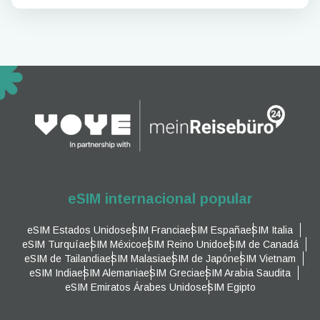
eSIM internacional popular
eSIM Estados Unidos
eSIM Francia
eSIM España
eSIM Italia
eSIM Turquía
eSIM México
eSIM Reino Unido
eSIM de Canadá
eSIM de Tailandia
eSIM Malasia
eSIM de Japón
eSIM Vietnam
eSIM India
eSIM Alemania
eSIM Grecia
eSIM Arabia Saudita
eSIM Emiratos Árabes Unidos
eSIM Egipto