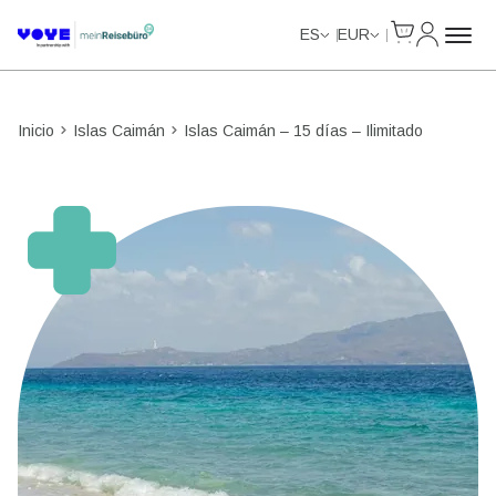
Cart
Mi Cuent
Unlimited Data
Unlimited Data
Unlimited Data
Unlimited Data
ES
EUR
Inicio
Islas Caimán
Islas Caimán – 15 días – Ilimitado