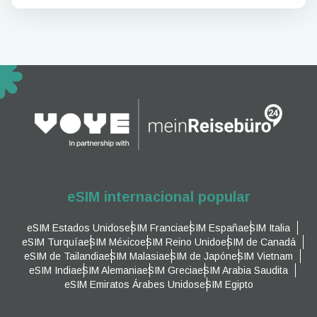
eSIM internacional popular
eSIM Estados Unidos
eSIM Francia
eSIM España
eSIM Italia
eSIM Turquía
eSIM México
eSIM Reino Unido
eSIM de Canadá
eSIM de Tailandia
eSIM Malasia
eSIM de Japón
eSIM Vietnam
eSIM India
eSIM Alemania
eSIM Grecia
eSIM Arabia Saudita
eSIM Emiratos Árabes Unidos
eSIM Egipto