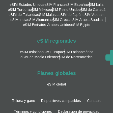
eSIM Estados Unidos
eSIM Francia
eSIM España
eSIM Italia
eSIM Turquía
eSIM México
eSIM Reino Unido
eSIM de Canadá
eSIM de Tailandia
eSIM Malasia
eSIM de Japón
eSIM Vietnam
eSIM India
eSIM Alemania
eSIM Grecia
eSIM Arabia Saudita
eSIM Emiratos Árabes Unidos
eSIM Egipto
eSIM regionales
eSIM asiática
eSIM Europa
eSIM Latinoamérica
eSIM de Medio Oriente
eSIM de Norteamérica
Planes globales
eSIM global
Refiera y gane
Dispositivos compatibles
Contacto
Términos y condiciones
Declaración de privacidad