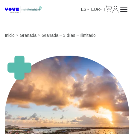
Cart
Mi Cuent
Unlimited Data
Unlimited Data
Unlimited Data
Unlimited Data
ES
EUR
Inicio
Granada
Granada – 3 días – Ilimitado