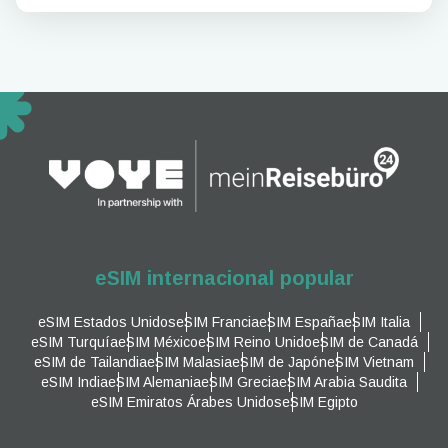
eSIM internacional popular
eSIM Estados Unidos
eSIM Francia
eSIM España
eSIM Italia
eSIM Turquía
eSIM México
eSIM Reino Unido
eSIM de Canadá
eSIM de Tailandia
eSIM Malasia
eSIM de Japón
eSIM Vietnam
eSIM India
eSIM Alemania
eSIM Grecia
eSIM Arabia Saudita
eSIM Emiratos Árabes Unidos
eSIM Egipto