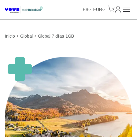
Cart
Mi Cuent
Data Calls
Data Calls
ES
EUR
Inicio
Global
Global 7 días 1GB