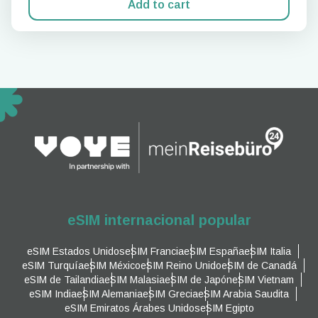
Add to cart
eSIM internacional popular
eSIM Estados Unidos
eSIM Francia
eSIM España
eSIM Italia
eSIM Turquía
eSIM México
eSIM Reino Unido
eSIM de Canadá
eSIM de Tailandia
eSIM Malasia
eSIM de Japón
eSIM Vietnam
eSIM India
eSIM Alemania
eSIM Grecia
eSIM Arabia Saudita
eSIM Emiratos Árabes Unidos
eSIM Egipto