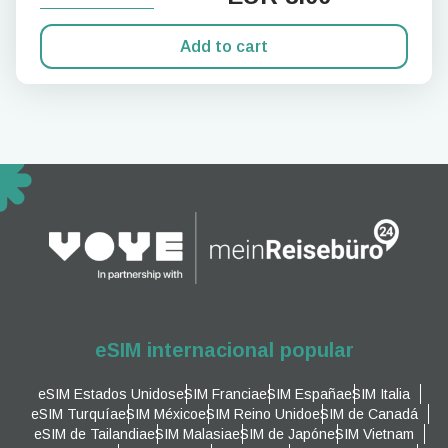
Add to cart
eSIM internacional popular
eSIM Estados Unidos
eSIM Francia
eSIM España
eSIM Italia
eSIM Turquía
eSIM México
eSIM Reino Unido
eSIM de Canadá
eSIM de Tailandia
eSIM Malasia
eSIM de Japón
eSIM Vietnam