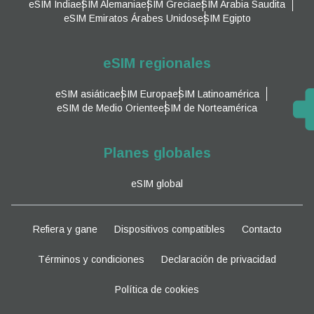
eSIM India
eSIM Alemania
eSIM Grecia
eSIM Arabia Saudita
eSIM Emiratos Árabes Unidos
eSIM Egipto
eSIM regionales
eSIM asiática
eSIM Europa
eSIM Latinoamérica
eSIM de Medio Oriente
eSIM de Norteamérica
Planes globales
eSIM global
Refiera y gane
Dispositivos compatibles
Contacto
Términos y condiciones
Declaración de privacidad
Política de cookies