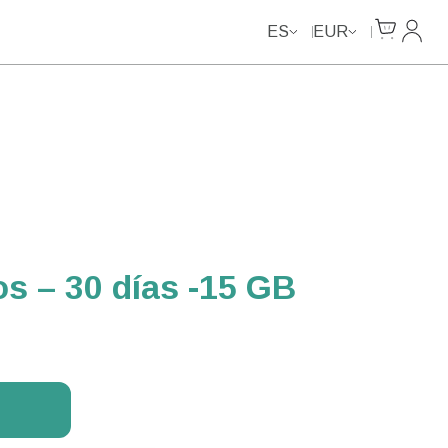
Data Calls
Data Calls
Cart
Mi Cu
ES
EUR
s – 30 días -15 GB