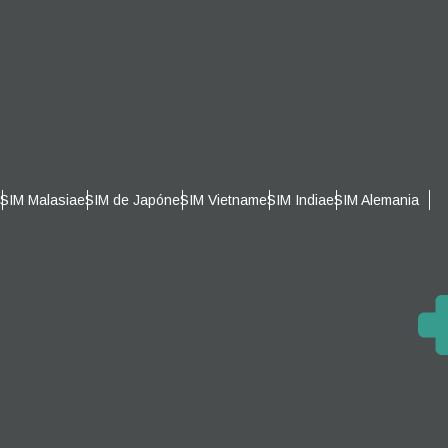
n scan
efits
Cerrar ventana emergente
Cerrar ventana emergente
SIM Malasia
eSIM de Japón
eSIM Vietnam
eSIM India
eSIM Alemania