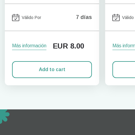
7 días
Válido Por
Válido
EUR
8.00
Más información
Más infor
Add to cart
How 
To get
techno