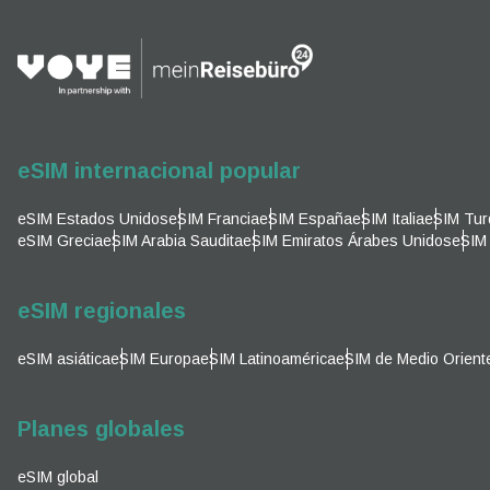
They w
or ent
of eSI
Corre
Sel
eSIM internacional popular
Sel
Busca
eSIM Estados Unidos
eSIM Francia
eSIM España
eSIM Italia
eSIM Tur
eSIM Grecia
eSIM Arabia Saudita
eSIM Emiratos Árabes Unidos
eSIM 
KRW 
eSIM regionales
E
eSIM asiática
eSIM Europa
eSIM Latinoamérica
eSIM de Medio Orient
TWD 
Planes globales
D
EUR 
eSIM global