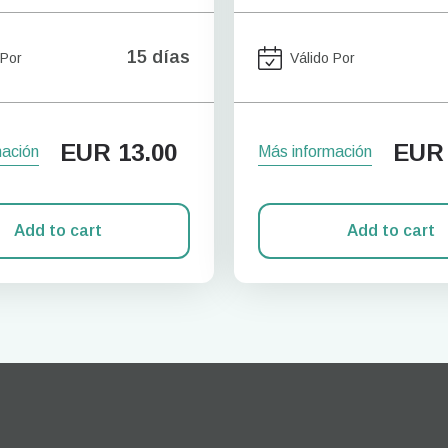
15 días
 Por
Válido Por
EUR
13.00
EUR
mación
Más información
Add to cart
Add to cart
Iniciar sesión o registrarse
do I get my eSim?
Continúa con tu cuenta o crea una en segundos.
 your eSIM, start by checking if your device supports eSIM
logy. Then, contact your mobile carrier to request an eSIM activ