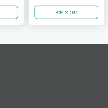
Add to cart
Cerrar ventana emergente
ation.
n scan
efits