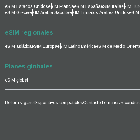
Corre
eSIM Estados Unidos
eSIM Francia
eSIM España
eSIM Italia
eSIM Tur
Sel
eSIM Grecia
eSIM Arabia Saudita
eSIM Emiratos Árabes Unidos
eSIM 
Sel
Busca
eSIM regionales
eSIM asiática
eSIM Europa
eSIM Latinoamérica
eSIM de Medio Orient
KRW 
Planes globales
E
eSIM global
TWD 
D
Refiera y gane
Dispositivos compatibles
Contacto
Términos y condici
EUR 
ية
PHP 