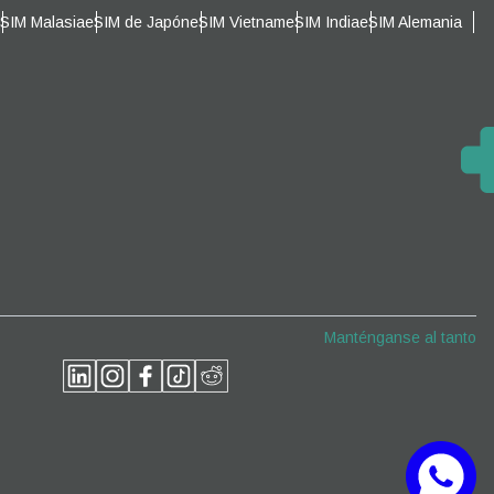
SIM Malasia
eSIM de Japón
eSIM Vietnam
eSIM India
eSIM Alemania
Cerrar ventana emergente
Cerrar ventana emergente
Manténganse al tanto