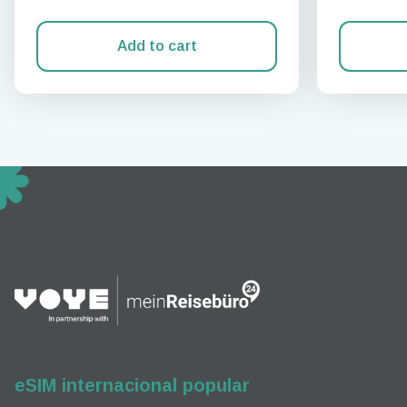
Add to cart
How 
To get
techno
They w
or ent
of eSI
eSIM internacional popular