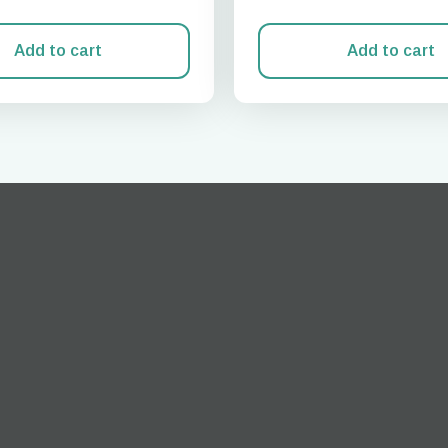
Add to cart
Add to cart
Iniciar sesión o registrarse
do I get my eSim?
Continúa con tu cuenta o crea una en segundos.
 your eSIM, start by checking if your device supports eSIM
logy. Then, contact your mobile carrier to request an eSIM activ
ill provide you with a QR code or activation details that you ca
er in your device settings. Once activated, you can enjoy the ben
M without needing a physical SIM card!
o continúa con tu correo electrónico