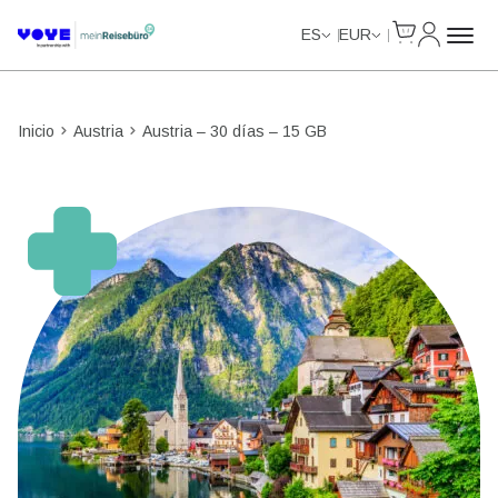
Cart
Mi Cuent
Unlimited Data
Unlimited Data
Unlimited Data
Unlimited Data
ES
EUR
Inicio
Austria
Austria – 30 días – 15 GB