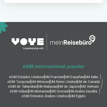
eSIM internacional popular
eSIM Estados Unidos
eSIM Francia
eSIM España
eSIM Italia
eSIM Turquía
eSIM México
eSIM Reino Unido
eSIM de Canadá
eSIM de Tailandia
eSIM Malasia
eSIM de Japón
eSIM Vietnam
eSIM India
eSIM Alemania
eSIM Grecia
eSIM Arabia Saudita
eSIM Emiratos Árabes Unidos
eSIM Egipto