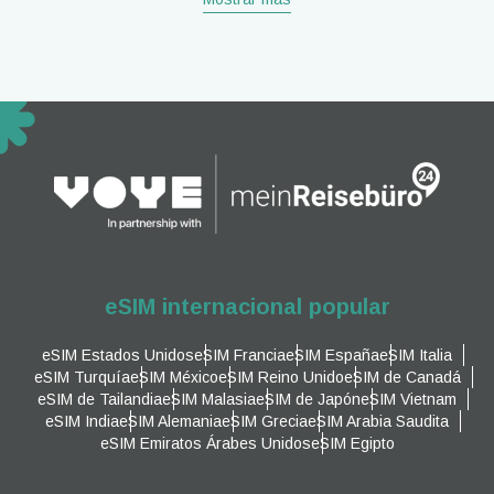
eSIM internacional popular
eSIM Estados Unidos
eSIM Francia
eSIM España
eSIM Italia
eSIM Turquía
eSIM México
eSIM Reino Unido
eSIM de Canadá
eSIM de Tailandia
eSIM Malasia
eSIM de Japón
eSIM Vietnam
eSIM India
eSIM Alemania
eSIM Grecia
eSIM Arabia Saudita
eSIM Emiratos Árabes Unidos
eSIM Egipto