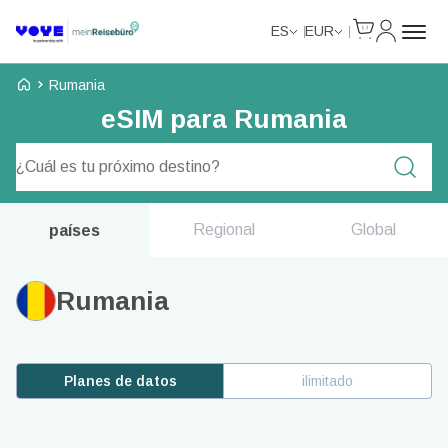
Cart
Mi Cuent
ES
EUR
Voye Homepage
Rumania
eSIM para Rumania
Planes de búsqueda
Regional
Global
países
Rumania
Planes de datos
ilimitado