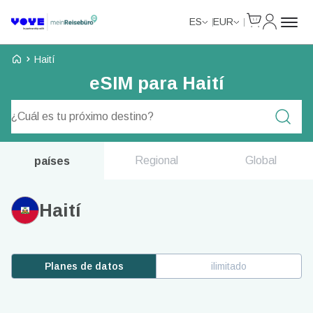
Cart
Mi Cuent
ES
EUR
Voye Homepage
Haití
eSIM para Haití
Planes de búsqueda
Regional
Global
países
Haití
Planes de datos
ilimitado