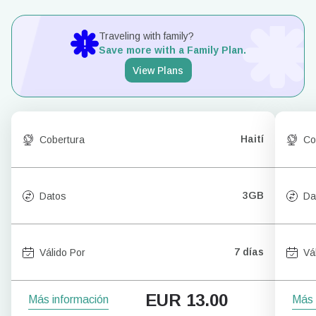
Traveling with family?
Save more with a Family Plan.
View Plans
Haití
Cobertura
Co
3GB
Datos
Da
7 días
Válido Por
Vá
EUR
13.00
Más información
Más 