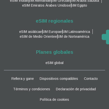
eSIM India
eSIM Alemania
eSIM Grecia
eSIM Arabia Saudita
eSIM Emiratos Árabes Unidos
eSIM Egipto
eSIM regionales
eSIM asiática
eSIM Europa
eSIM Latinoamérica
eSIM de Medio Oriente
eSIM de Norteamérica
Planes globales
eSIM global
Refiera y gane
Dispositivos compatibles
Contacto
Términos y condiciones
Declaración de privacidad
Política de cookies