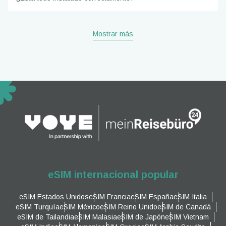
Mostrar más
eSIM internacional popular
eSIM Estados Unidos
eSIM Francia
eSIM España
eSIM Italia
eSIM Turquía
eSIM México
eSIM Reino Unido
eSIM de Canadá
eSIM de Tailandia
eSIM Malasia
eSIM de Japón
eSIM Vietnam