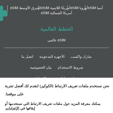
آسيا eSIM
أوروبا eSIM
أمريكا اللاتينية eSIM
الشرق الأوسط eSIM
أمريكا الشمالية eSIM
الخطط العالمية
eSIM عالمي
شارك واكسب
الأجهزة المدعومة
اتصل بنا
شروط الاستخدام
بيان الخصوصية
سياسة ملفات تعريف الارتباط
نحن نستخدم ملفات تعريف الارتباط (الكوكيز) لنقدم لك أفضل تجربة
ابقوا متابعين
على موقعنا.
يمكنك معرفة المزيد حول ملفات تعريف الارتباط التي نستخدمها أو
إيقافها في
الإعدادات
.