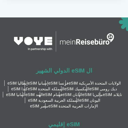
ال eSIM الدولي الشهير
الولايات المتحدة الأمريكية eSIM
فرنسا eSIM
إسبانيا eSIM
إيطاليا eSIM
ديك رومى eSIM
المكسيك eSIM
المملكة المتحدة eSIM
كندا eSIM
تايلاند eSIM
ماليزيا eSIM
اليابان eSIM
فيتنام eSIM
الهند eSIM
ألمانيا eSIM
اليونان eSIM
المملكة العربية السعودية eSIM
الإمارات العربية المتحدة eSIM
مصر eSIM
eSIM إقليمي