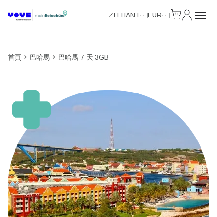
Cart
我的帳戶
Unlimited Data
Unlimited Data
Unlimited Data
Unlimited Data
ZH-HANT
EUR
首頁
巴哈馬
巴哈馬 7 天 3GB