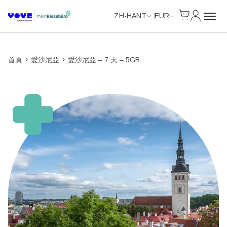
Cart
我的帳戶
Unlimited Data
Unlimited Data
Unlimited Data
Unlimited Data
ZH-HANT
EUR
首頁
愛沙尼亞
愛沙尼亞 – 7 天 – 5GB