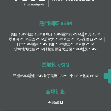
熱門國際 eSIM
美國 eSIM
法國 eSIM
西班牙 eSIM
義大利 eSIM
土耳其 eSIM
墨西哥 eSIM
英國 eSIM
加拿大 eSIM
泰國 eSIM
馬來西亞 eSIM
日本eSIM
越南 eSIM
印度 eSIM
德國eSIM
希臘 eSIM
沙烏地阿拉伯 eSIM
阿拉伯聯合大公國 eSIM
埃及 eSIM
區域性 eSIM
亞洲eSIM
歐洲 eSIM
拉丁美洲 eSIM
中東 eSIM
北美 eSIM
全球計劃
全球eSIM