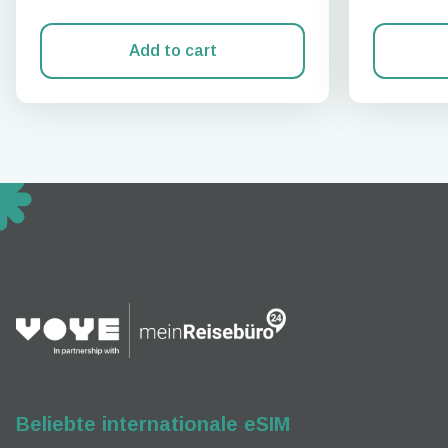
Add to cart
How 
Fahre
To get
techno
They w
or ent
of eSI
Beliebte internationale eSIM