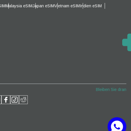
SIM
Malaysia eSIM
Japan eSIM
Vietnam eSIM
Indien eSIM
Popup schließen
Popup schließen
Bleiben Sie dran