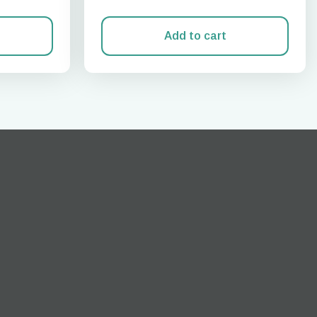
Add to cart
Popup schließen
neues.
ation.
n scan
efits