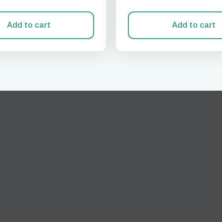
Add to cart
Add to cart
Anmelden oder registrieren
do I get my eSim?
n Sie mit Ihrem Konto fort oder erstellen Sie in Sekundenschnelle ein 
 your eSIM, start by checking if your device supports eSIM
logy. Then, contact your mobile carrier to request an eSIM activ
ill provide you with a QR code or activation details that you ca
er in your device settings. Once activated, you can enjoy the ben
M without needing a physical SIM card!
oder mit E-Mail fortfahren