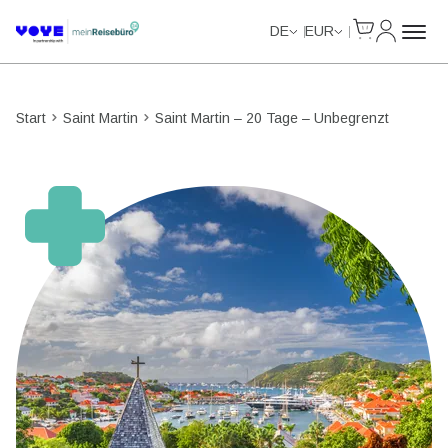
Cart
Mein Kon
Unlimited Data
Unlimited Data
Unlimited Data
Unlimited Data
DE
EUR
Start
Saint Martin
Saint Martin – 20 Tage – Unbegrenzt