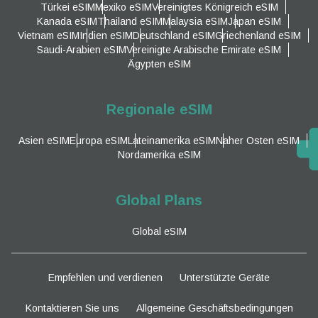
Türkei eSIM
Mexiko eSIM
Vereinigtes Königreich eSIM
Kanada eSIM
Thailand eSIM
Malaysia eSIM
Japan eSIM
Vietnam eSIM
Indien eSIM
Deutschland eSIM
Griechenland eSIM
Saudi-Arabien eSIM
Vereinigte Arabische Emirate eSIM
Ägypten eSIM
Regionale eSIM
Asien eSIM
Europa eSIM
Lateinamerika eSIM
Naher Osten eSIM
Nordamerika eSIM
Global Plans
Global eSIM
Empfehlen und verdienen
Unterstützte Geräte
Kontaktieren Sie uns
Allgemeine Geschäftsbedingungen