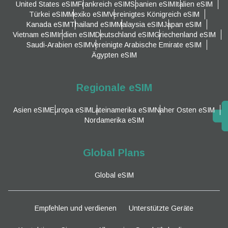
United States eSIM
Frankreich eSIM
Spanien eSIM
Italien eSIM
Türkei eSIM
Mexiko eSIM
Vereinigtes Königreich eSIM
Kanada eSIM
Thailand eSIM
Malaysia eSIM
Japan eSIM
Vietnam eSIM
Indien eSIM
Deutschland eSIM
Griechenland eSIM
Saudi-Arabien eSIM
Vereinigte Arabische Emirate eSIM
Ägypten eSIM
Regionale eSIM
Asien eSIM
Europa eSIM
Lateinamerika eSIM
Naher Osten eSIM
Nordamerika eSIM
Global Plans
Global eSIM
Empfehlen und verdienen
Unterstützte Geräte