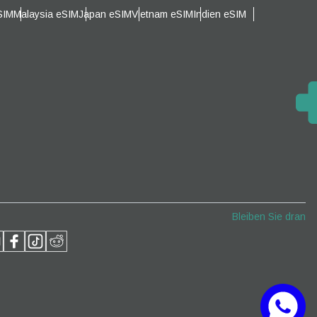
SIM
Malaysia eSIM
Japan eSIM
Vietnam eSIM
Indien eSIM
Popup schließen
Popup schließen
Bleiben Sie dran