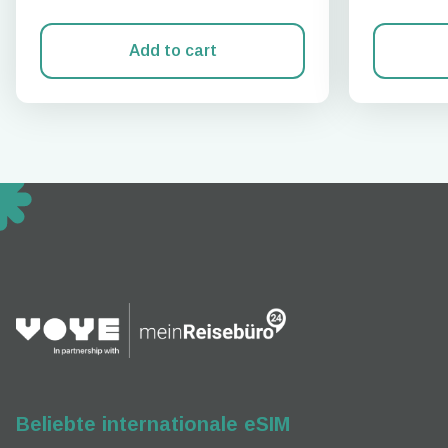
Add to cart
How 
Fahre
To get
techno
They w
or ent
of eSI
Beliebte internationale eSIM