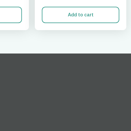
Add to cart
Popup schließen
neues.
ation.
n scan
efits