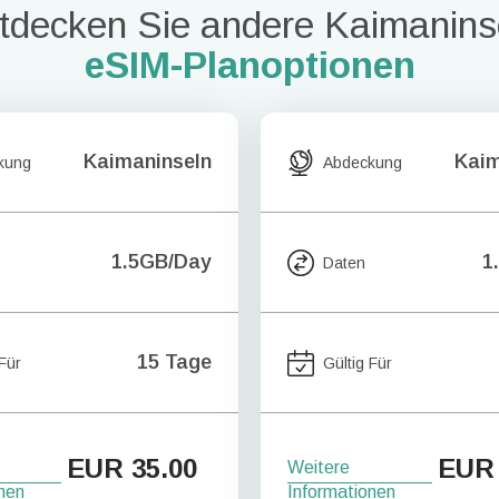
tdecken Sie andere Kaimanins
eSIM-Planoptionen
Kaimaninseln
Kaim
kung
Abdeckung
1.5GB/Day
1
Daten
15 Tage
 Für
Gültig Für
EUR
35.00
EUR
Weitere
nen
Informationen