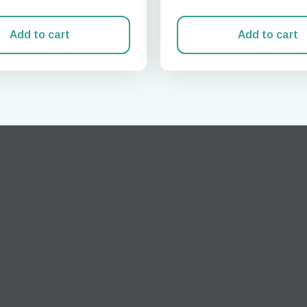
Add to cart
Add to cart
Anmelden oder registrieren
do I get my eSim?
n Sie mit Ihrem Konto fort oder erstellen Sie in Sekundenschnelle ein 
 your eSIM, start by checking if your device supports eSIM
logy. Then, contact your mobile carrier to request an eSIM activ
ill provide you with a QR code or activation details that you ca
er in your device settings. Once activated, you can enjoy the ben
M without needing a physical SIM card!
oder mit E-Mail fortfahren