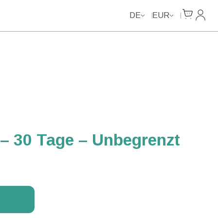
Unlimited Data
Unlimited Data
Unlimited Data
Unlimited Data
Cart
Mein 
DE
EUR
– 30 Tage – Unbegrenzt