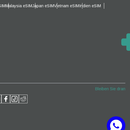
SIM
Malaysia eSIM
Japan eSIM
Vietnam eSIM
Indien eSIM
Popup schließen
Popup schließen
Bleiben Sie dran