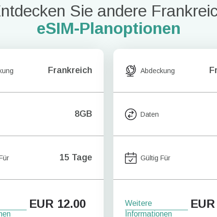
ntdecken Sie andere Frankrei
eSIM-Planoptionen
Frankreich
F
kung
Abdeckung
8GB
Daten
15 Tage
 Für
Gültig Für
EUR
12.00
EUR
Weitere
nen
Informationen