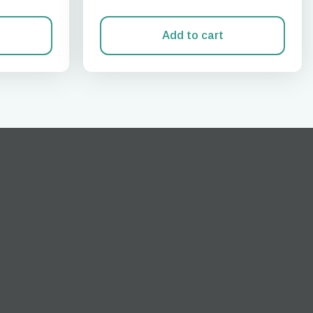
Add to cart
Popup schließen
neues.
ation.
n scan
efits