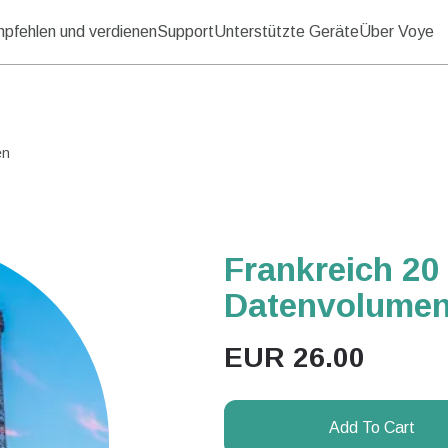
pfehlen und verdienen
Support
Unterstützte Geräte
Über Voye
en
Frankreich 20
Datenvolume
EUR
26.00
Add To Cart