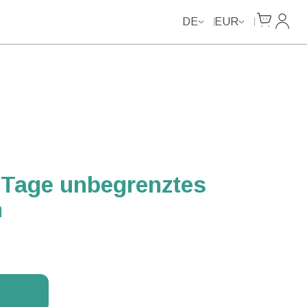
Unlimited Data
Cart
Mein 
DE
EUR
 Tage unbegrenztes
n