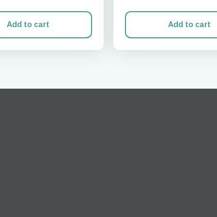
Add to cart
Add to cart
Anmelden oder registrieren
do I get my eSim?
n Sie mit Ihrem Konto fort oder erstellen Sie in Sekundenschnelle ein 
 your eSIM, start by checking if your device supports eSIM
logy. Then, contact your mobile carrier to request an eSIM activ
ill provide you with a QR code or activation details that you ca
er in your device settings. Once activated, you can enjoy the ben
M without needing a physical SIM card!
oder mit E-Mail fortfahren