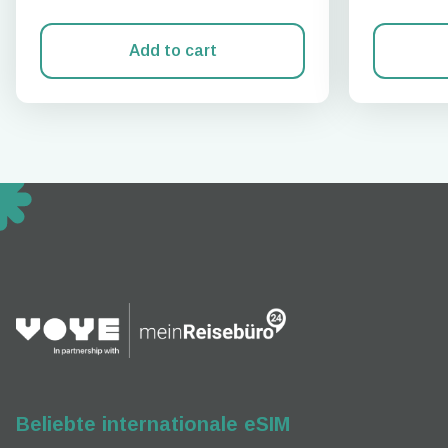
Add to cart
How 
Fahre
To get
techno
They w
or ent
of eSI
Beliebte internationale eSIM