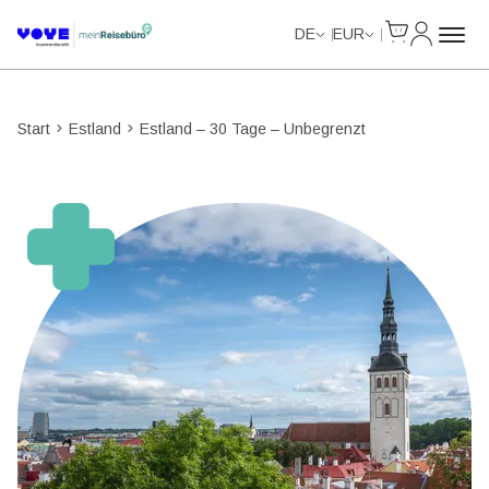
Cart
Mein Kon
Unlimited Data
Unlimited Data
Unlimited Data
Unlimited Data
DE
EUR
Start
Estland
Estland – 30 Tage – Unbegrenzt