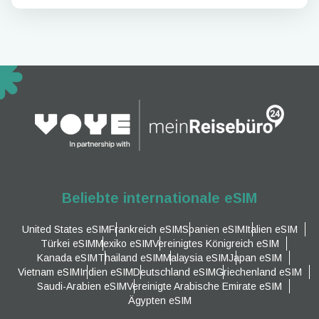
Beliebte internationale eSIM
United States eSIM
Frankreich eSIM
Spanien eSIM
Italien eSIM
Türkei eSIM
Mexiko eSIM
Vereinigtes Königreich eSIM
Kanada eSIM
Thailand eSIM
Malaysia eSIM
Japan eSIM
Vietnam eSIM
Indien eSIM
Deutschland eSIM
Griechenland eSIM
Saudi-Arabien eSIM
Vereinigte Arabische Emirate eSIM
Ägypten eSIM