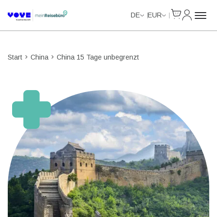
Cart
Mein Kon
Unlimited Data
Unlimited Data
Unlimited Data
Unlimited Data
DE
EUR
Start
China
China 15 Tage unbegrenzt