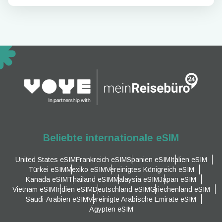
Beliebte internationale eSIM
United States eSIM
Frankreich eSIM
Spanien eSIM
Italien eSIM
Türkei eSIM
Mexiko eSIM
Vereinigtes Königreich eSIM
Kanada eSIM
Thailand eSIM
Malaysia eSIM
Japan eSIM
Vietnam eSIM
Indien eSIM
Deutschland eSIM
Griechenland eSIM
Saudi-Arabien eSIM
Vereinigte Arabische Emirate eSIM
Ägypten eSIM