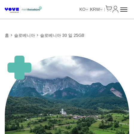
Cart
내 계정
Unlimited Data
Unlimited Data
Unlimited Data
Unlimited Data
KO
KRW
홈
슬로베니아
슬로베니아 30 일 25GB