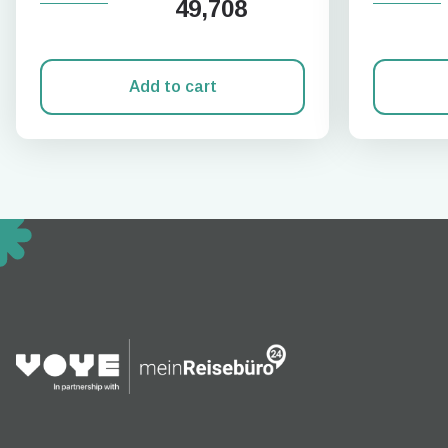
49,708
Add to cart
How 
To get
techno
They w
or ent
of eSI