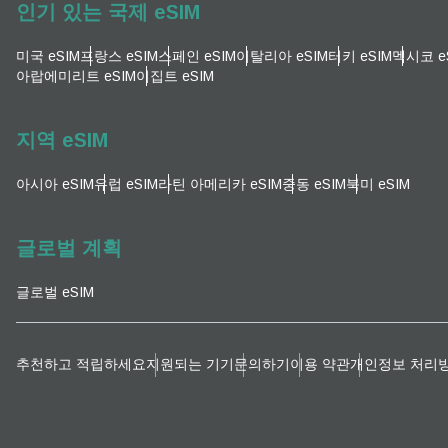
인기 있는 국제 eSIM
이메
통화
미국 eSIM
프랑스 eSIM
스페인 eSIM
이탈리아 eSIM
터키 eSIM
멕시코 e
아랍에미리트 eSIM
이집트 eSIM
언어
통화 
지역 eSIM
아시아 eSIM
유럽 ​​eSIM
라틴 아메리카 eSIM
중동 eSIM
북미 eSIM
KRW
글로벌 계획
E
TWD
글로벌 eSIM
D
EUR
추천하고 적립하세요
지원되는 기기
문의하기
이용 약관
개인정보 처리
ية
PHP