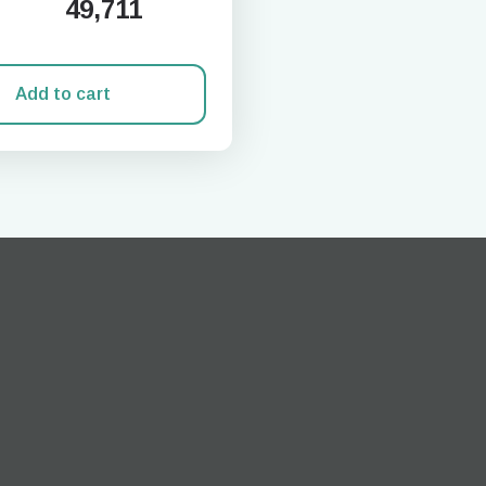
49,711
Add to cart
로그인 또는 회원가입
do I get my eSim?
계정을 계속 이용하거나 몇 초 만에 새로 만드세요.
 your eSIM, start by checking if your device supports eSIM
logy. Then, contact your mobile carrier to request an eSIM activ
ill provide you with a QR code or activation details that you ca
er in your device settings. Once activated, you can enjoy the ben
M without needing a physical SIM card!
또는 이메일로 계속하기