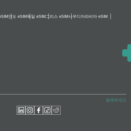
SIM
인도 eSIM
독일 eSIM
그리스 eSIM
사우디아라비아 eSIM
팝업 닫기
팝업 닫기
함께하세요