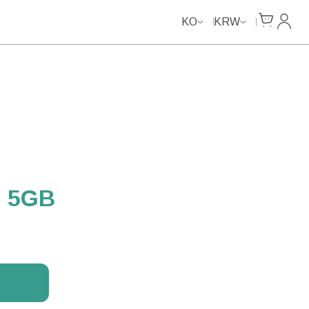
Cart
내 계
KO
KRW
 5GB