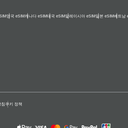
일
 선택:
SIM
영국 eSIM
캐나다 eSIM
태국 eSIM
말레이시아 eSIM
일본 eSIM
베트남 e
OTP 전송
 선택:
검색
 - 한국 원화
SGD - 싱가포르 달러
nglish
Español
 - 신타이비
JPY - 일본 엔화
eutsch
Français
 - 유로
THB - 태국 밧
방침
쿠키 정책
עברית
العرب
 - 필리핀 페소
IDR - 인도네시아 루피아