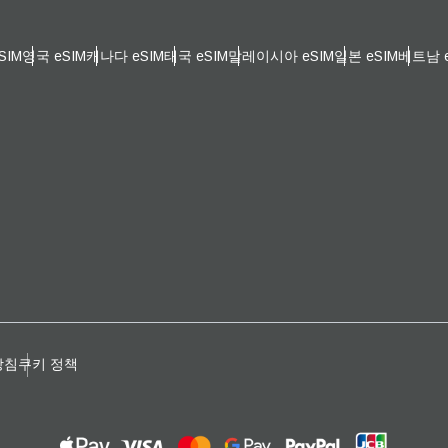
일
 선택:
SIM
영국 eSIM
캐나다 eSIM
태국 eSIM
말레이시아 eSIM
일본 eSIM
베트남 e
OTP 전송
 선택:
검색
 - 한국 원화
SGD - 싱가포르 달러
nglish
Español
 - 신타이비
JPY - 일본 엔화
eutsch
Français
 - 유로
THB - 태국 밧
방침
쿠키 정책
עברית
العرب
 - 필리핀 페소
IDR - 인도네시아 루피아