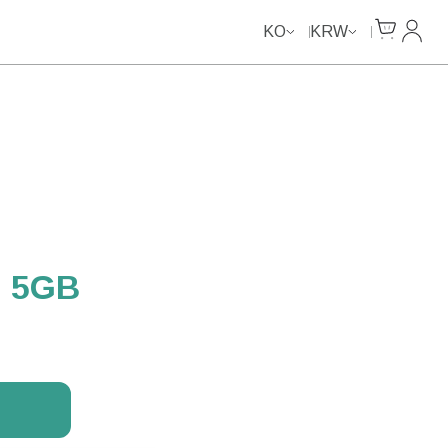
Cart
내 계
KO
KRW
 5GB