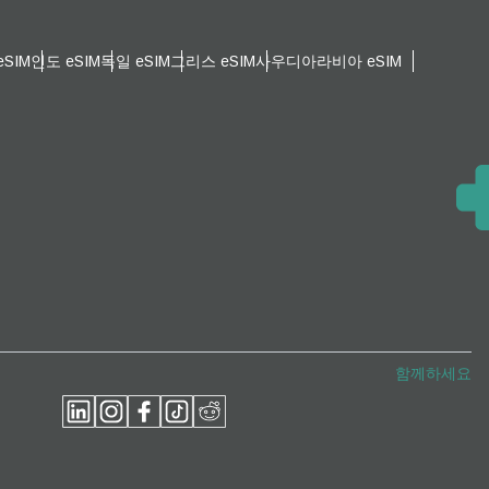
SIM
인도 eSIM
독일 eSIM
그리스 eSIM
사우디아라비아 eSIM
팝업 닫기
팝업 닫기
함께하세요