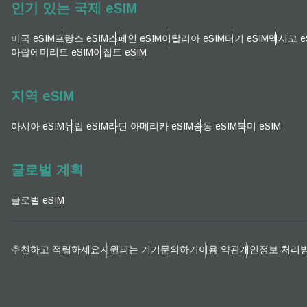
인기 있는 국제 eSIM
이메
통화
미국 eSIM
프랑스 eSIM
스페인 eSIM
이탈리아 eSIM
터키 eSIM
멕시코 e
아랍에미리트 eSIM
이집트 eSIM
언어
통화 
지역 eSIM
아시아 eSIM
유럽 ​​eSIM
라틴 아메리카 eSIM
중동 eSIM
북미 eSIM
KRW
글로벌 계획
E
TWD
글로벌 eSIM
D
EUR
추천하고 적립하세요
지원되는 기기
문의하기
이용 약관
개인정보 처리
ية
PHP