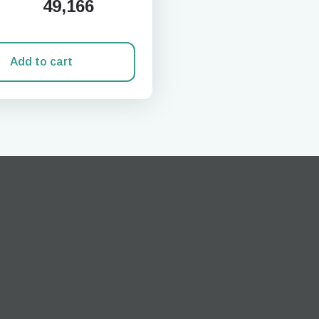
49,166
Add to cart
로그인 또는 회원가입
do I get my eSim?
계정을 계속 이용하거나 몇 초 만에 새로 만드세요.
 your eSIM, start by checking if your device supports eSIM
logy. Then, contact your mobile carrier to request an eSIM activ
ill provide you with a QR code or activation details that you ca
er in your device settings. Once activated, you can enjoy the ben
M without needing a physical SIM card!
또는 이메일로 계속하기