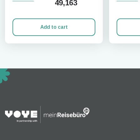
49,163
Add to cart
How 
To get
techno
They w
or ent
of eSI