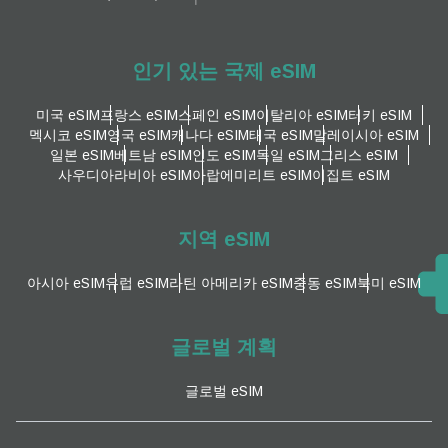
인기 있는 국제 eSIM
미국 eSIM
프랑스 eSIM
스페인 eSIM
이탈리아 eSIM
터키 eSIM
멕시코 eSIM
영국 eSIM
캐나다 eSIM
태국 eSIM
말레이시아 eSIM
일본 eSIM
베트남 eSIM
인도 eSIM
독일 eSIM
그리스 eSIM
사우디아라비아 eSIM
아랍에미리트 eSIM
이집트 eSIM
지역 eSIM
아시아 eSIM
유럽 ​​eSIM
라틴 아메리카 eSIM
중동 eSIM
북미 eSIM
글로벌 계획
글로벌 eSIM