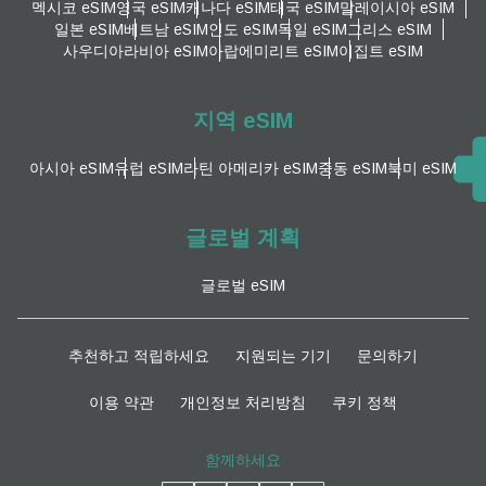
멕시코 eSIM
영국 eSIM
캐나다 eSIM
태국 eSIM
말레이시아 eSIM
일본 eSIM
베트남 eSIM
인도 eSIM
독일 eSIM
그리스 eSIM
사우디아라비아 eSIM
아랍에미리트 eSIM
이집트 eSIM
지역 eSIM
아시아 eSIM
유럽 ​​eSIM
라틴 아메리카 eSIM
중동 eSIM
북미 eSIM
글로벌 계획
글로벌 eSIM
추천하고 적립하세요
지원되는 기기
문의하기
이용 약관
개인정보 처리방침
쿠키 정책
함께하세요