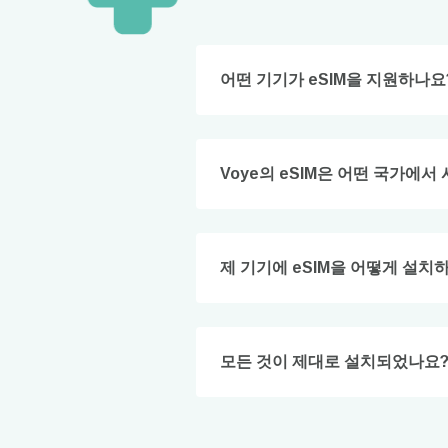
How 
To get
어떤 기기가 eSIM을 지원하나요
techno
They w
or ent
of eSI
Voye의 eSIM은 어떤 국가에서
이메
통화
제 기기에 eSIM을 어떻게 설치
언어
통화 
모든 것이 제대로 설치되었나요
KRW
E