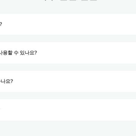
do I get my eSim?
계정을 계속 이용하거나 몇 초 만에 새로 만드세요.
 your eSIM, start by checking if your device supports eSIM
?
logy. Then, contact your mobile carrier to request an eSIM activ
ill provide you with a QR code or activation details that you ca
er in your device settings. Once activated, you can enjoy the ben
M without needing a physical SIM card!
또는 이메일로 계속하기
 사용할 수 있나요?
일
 선택:
OTP 전송
하나요?
 선택:
검색
?
 - 한국 원화
SGD - 싱가포르 달러
nglish
Español