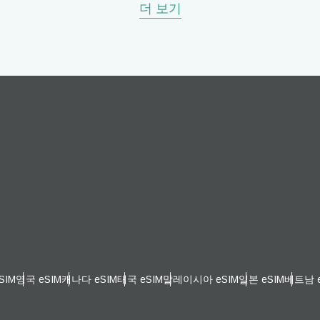
 - 신타이비
JPY - 일본 엔화
더 보기
eutsch
Français
 - 유로
THB - 태국 밧
עברית
العرب
 - 필리핀 페소
IDR - 인도네시아 루피아
日本語
한국어
D - 오스트레일리아 달러
CAD - 캐나다 달러
olski
Português
 - 파운드 스털링
AED - 아랍에미리트 디르함
ürkçe
简体中文
 - 이스라엘 신 셰켈
CHF - 스위스 프랑
SIM
영국 eSIM
캐나다 eSIM
태국 eSIM
말레이시아 eSIM
일본 eSIM
베트남 e
繁體中文
 - 뉴질랜드 달러
USD - 미국 달러