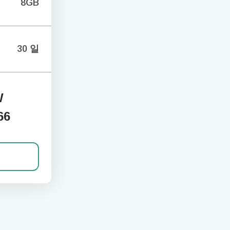
8GB
30 일
W
66