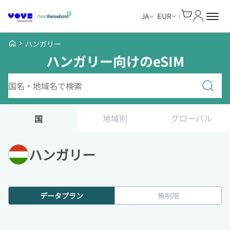
Cart
マイアカ
JA
EUR
Voye Homepage
ハンガリー
ハンガリー向けのeSIM
プランを検索
地域別
グローバル
国
ハンガリー
データプラン
無制限