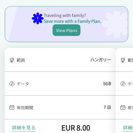
Traveling with family?
Save more with a Family Plan.
View Plans
ハンガリー
範囲
範
5GB
データ
デ
7 日
有効期間
有
EUR
8.00
詳細を見る
詳細