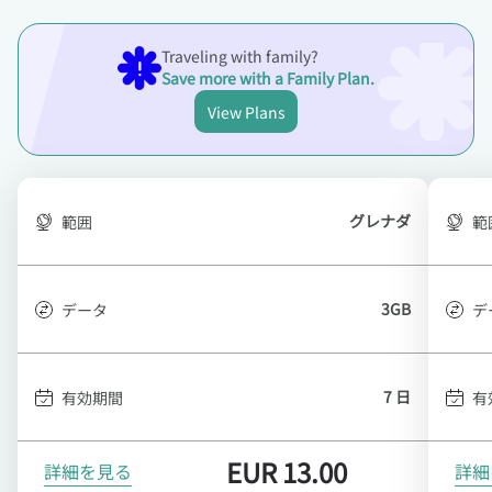
Traveling with family?
Save more with a Family Plan.
View Plans
グレナダ
範囲
範
3GB
データ
デ
7 日
有効期間
有
EUR
13.00
詳細を見る
詳細