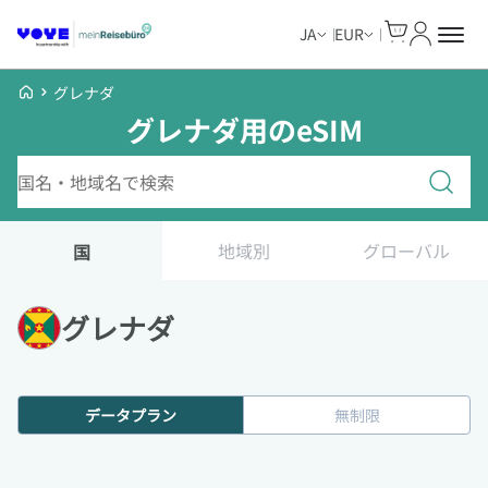
Cart
マイアカ
JA
EUR
Voye Homepage
グレナダ
グレナダ用のeSIM
プランを検索
地域別
グローバル
国
グレナダ
データプラン
無制限