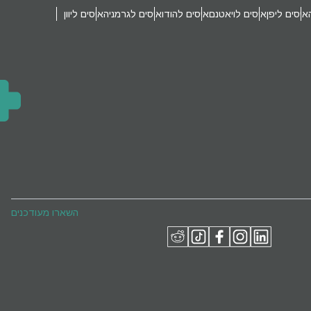
איסים ליפן
איסים לויאטנם
איסים להודו
איסים לגרמניה
איסים ליוון
השארו מעודכנים