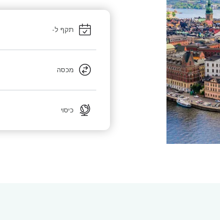
תקף ל-
מכסה
כיסוי