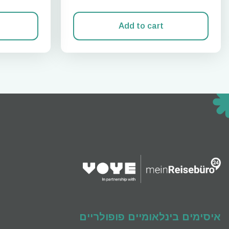
Add to cart
סגירת
eSim?
ts eSIM
vation.
an scan
enefits
M card!
איסימים בינלאומיים פופולריים