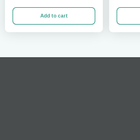
Add to cart
techn
They 
or e