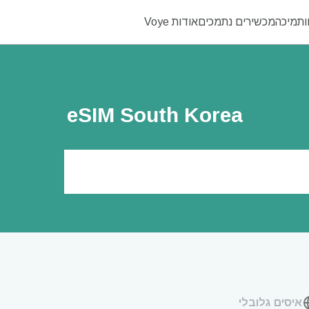
ו
תמיכה
מכשירים נתמכים
אודות Voye
eSIM South Korea
איסים גלובלי