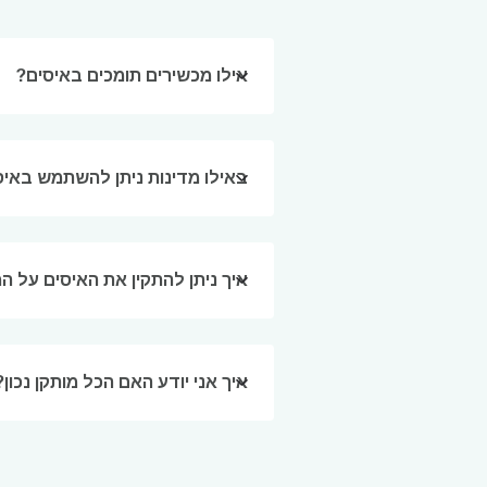
eSim?
ts eSIM
אילו מכשירים תומכים באיסים?
vation.
an scan
enefits
M card!
באילו מדינות ניתן להשתמש באיסים ש
אימייל
בחיר
סגירת
איך ניתן להתקין את האיסים על ה
בחיר
סגירת
חיפוש 
איך אני יודע האם הכל מותקן נכון?
KRW - וון דרום קוריאני
sh
TWD - דולר טייוואני חד