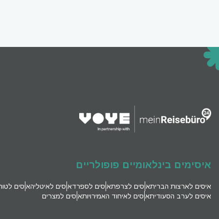
ch
EUR - יורו
الع
PHP - פזו פיליפיני
語
AUD - דולר אוסטרלי
ki
GBP - לירה שטרלינג
çe
איסימים בינלאומיים פופולריים
ILS - שקל ישראלי חדש
איסים לארצות הברית
איסים לצרפת
איסים לספרד
איסים לאיטליה
איסים לטור
文
איסים לערב הסעודית
איסים לאיחוד האמירויות
איסים למצרים
NZD - דולר ניו זילנדי