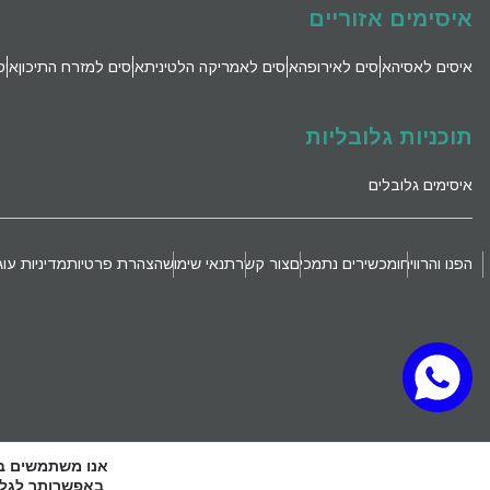
איסימים אזוריים
איסים לאסיה
איסים לאירופה
איסים לאמריקה הלטינית
איסים למזרח התיכון
איס
תוכניות גלובליות
איסימים גלובלים
הפנו והרוויחו
מכשירים נתמכים
צור קשר
תנאי שימוש
הצהרת פרטיות
מדיניות עוג
אנו משתמשים בקובצי Cookie כדי להעניק לך את החוויה ה
באפשרותך לגלות אילו קובצי Cookie 