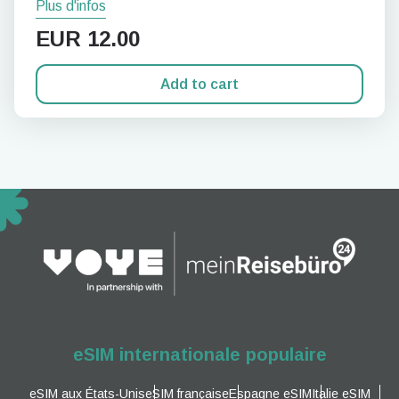
Plus d'infos
EUR
12.00
Add to cart
eSIM internationale populaire
eSIM aux États-Unis
eSIM française
Espagne eSIM
Italie eSIM