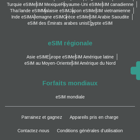
Turquie eSIM
eSIM Mexique
Royaume-Uni eSIM
eSIM canadienne
Thaïlande eSIM
Malaisie eSIM
Japon eSIM
eSIM vietnamienne
Inde eSIM
Allemagne eSIM
Grèce eSIM
eSIM Arabie Saoudite
eSIM des Émirats arabes unis
Egypte eSIM
eSIM régionale
Asie eSIM
Europe eSIM
eSIM Amérique latine
eSIM au Moyen-Orient
eSIM Amérique du Nord
Forfaits mondiaux
eSIM mondiale
Parrainez et gagnez
Appareils pris en charge
Contactez-nous
Conditions générales d’utilisation