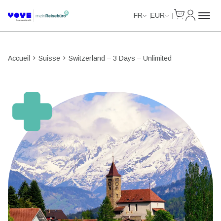
Cart
Mon com
Unlimited Data
Unlimited Data
Unlimited Data
Unlimited Data
FR
EUR
Accueil
Suisse
Switzerland – 3 Days – Unlimited