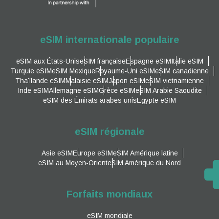
eSIM internationale populaire
eSIM aux États-Unis
eSIM française
Espagne eSIM
Italie eSIM
Turquie eSIM
eSIM Mexique
Royaume-Uni eSIM
eSIM canadienne
Thaïlande eSIM
Malaisie eSIM
Japon eSIM
eSIM vietnamienne
Inde eSIM
Allemagne eSIM
Grèce eSIM
eSIM Arabie Saoudite
eSIM des Émirats arabes unis
Egypte eSIM
eSIM régionale
Asie eSIM
Europe eSIM
eSIM Amérique latine
eSIM au Moyen-Orient
eSIM Amérique du Nord
Forfaits mondiaux
eSIM mondiale