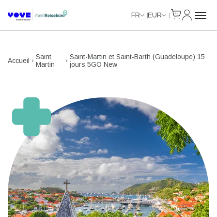
Cart
Mon com
Unlimited Data
Unlimited Data
Unlimited Data
Unlimited Data
FR
EUR
Saint
Saint-Martin et Saint-Barth (Guadeloupe) 15
Accueil
Martin
jours 5GO New